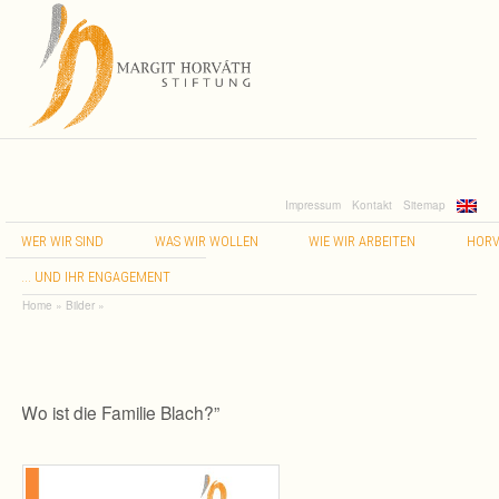
Impressum
Kontakt
Sitemap
WER
WIR
SIND
WAS
WIR
WOLLEN
WIE
WIR
ARBEITEN
HORV
…
UND
IHR
ENGAGEMENT
Home
»
Bilder
»
“
Wo ist die Familie Blach?”