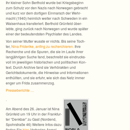
Ihr klei­ner Sohn Bert­hold wurde bei Kriegs­be­ginn
zum Schutz vor den Nazis nach Nor­we­gen gebracht
und kurz vor dem dor­ti­gen Ein­marsch der Wehr­
macht (1940) heim­lich wei­ter nach Schwe­den in ein
Wai­sen­haus trans­fe­riert. Bert­hold Grün­feld über­
lebte, ging zurück nach Nor­we­gen und wurde spä­ter
einer der bedeu­tends­ten Psych­ia­ter des Landes.
Von sei­ner Mut­ter wusste er nichts. Bis seine Toch­
ter,
Nina Fri­de­rike, anfing zu recher­chie­ren.
Ihre
Recher­che und die Spu­ren, die sie im Laufe ihrer
lang­jäh­ri­gen Suche fand, beschreibt sie ein­drucks­
voll im jewei­li­gen his­to­ri­schen und poli­ti­schen Kon­
text. Durch Archive fand sie Ver­hör­ak­ten und
Gerichts­do­ku­mente, die Hin­weise und Infor­ma­tio­nen
ent­hüll­ten, und sie erfuhr, wie sich das Netz immer
enger um Frida zusammenzog.
Pres­se­be­richte …
.
Am Abend des 26. Januar ist Nina
Grün­feld um 19 Uhr in der Frank­fur­
ter “Denk­bar” zu Gast (Nor­dend,
Spohr­straße 46) Wei­tere Infos dazu
fin­den Sie
hier
. Vor­he­rige Anmel­