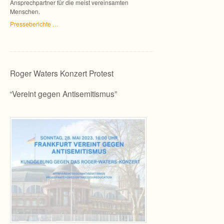
Ansprech­part­ner für die meist ver­ein­sam­ten
Menschen.
Pres­se­be­richte …
Roger Waters Konzert Protest
“
“Ver­eint gegen Antisemitismus”