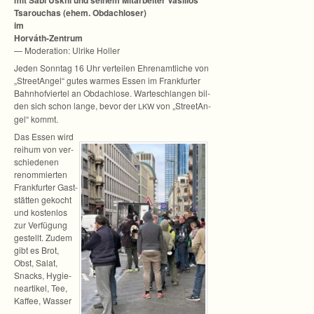
mit Sabi Uskhi und sei­nem Mit­ar­bei­ter Vasi­lios
Tsa­rouchas
(ehem. Obdach­lo­ser)
im
Horváth-Zentrum
— Mode­ra­tion: Ulrike Holler
Jeden Sonn­tag 16 Uhr ver­tei­len Ehren­amt­li­che von
„Stree­tAn­gel“ gutes war­mes Essen im Frank­fur­ter
Bahn­hof­vier­tel an Obdach­lose. War­te­schlan­gen bil­
den sich schon lange, bevor der
von „Stree­tAn­
LKW
gel“ kommt.
Das Essen wird
reihum von ver­
schie­de­nen
renom­mier­ten
Frank­fur­ter Gast­
stät­ten gekocht
und kos­ten­los
zur Ver­fü­gung
gestellt. Zudem
gibt es Brot,
Obst, Salat,
Snacks, Hygie­
ne­ar­ti­kel, Tee,
Kaf­fee, Was­ser