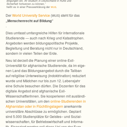
din­gun­gen ein, ihr Stu­dium in Deutsch­land in Ruhe und
Sicher­heit fort­set­zen zu kön­nen,”
heißt es in einer Pres­se­er­klä­rung der
.
WUS
Der
World Uni­ver­sity Ser­vice
(
) steht für das
WUS
„Men­schen­recht auf Bil­dung“
.
Dies umfasst umfang­rei­che Hil­fen für inter­na­tio­nale
Stu­die­rende — auch nach Krieg und Kata­stro­phen.
Ange­bo­ten wer­den bil­dungs­po­li­ti­sche Pro­jekte,
Beglei­tung und Bera­tung nicht nur in Deutsch­land,
son­dern in vie­len Tei­len der Erde.
Neu ist der­zeit die Pla­nung einer online-Exil-
Universität für afgha­ni­sche Stu­die­rende, da im eige­
nen Land das Bil­dungs­an­ge­bot durch die Tali­ban
auf reli­giöse Unter­wei­sung (Indok­tri­na­tion) redu­ziert
wurde und Mäd­chen nur bis zum 12. Lebens­jahr
eine Schule besu­chen dür­fen. Die Dozen­ten für das
digi­tale Ange­bot sind afgha­ni­sche Exil-
WissenschaftlerInnen. Sie koope­rie­ren mit aus­län­di­
schen Uni­ver­si­tä­ten, um den
online-Studierenden in
Afgha­nis­tan oder in Flücht­lings­la­gern
aner­kannte
uni­ver­si­täre Abschlüsse zu ermög­li­chen. Geplant
sind 5.000 Stu­di­en­plätze für Geis­tes– und Sozi­al­
wis­sen­schaf­ten, für Betriebs­wirt­schaft und Infor­ma­
tik. Finan­ziert wer­den soll diese Uni von der Euro­