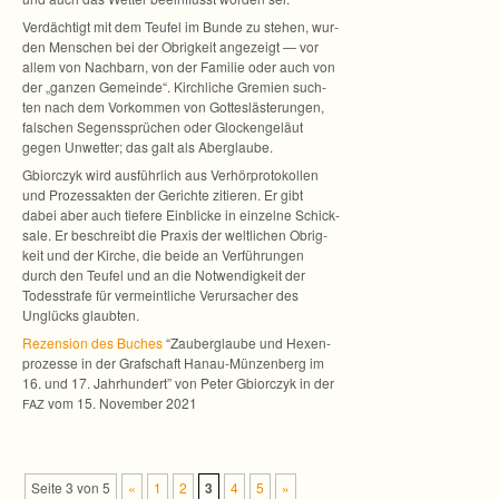
Ver­däch­tigt mit dem Teu­fel im Bunde zu ste­hen, wur­
den Men­schen bei der Obrig­keit ange­zeigt — vor
allem von Nach­barn, von der Fami­lie oder auch von
der „gan­zen Gemeinde“. Kirch­li­che Gre­mien such­
ten nach dem Vor­kom­men von Got­tes­läs­te­run­gen,
fal­schen Segens­sprü­chen oder Glo­cken­ge­läut
gegen Unwet­ter; das galt als Aberglaube.
Gbi­orczyk wird aus­führ­lich aus Ver­hör­pro­to­kol­len
und Pro­zess­ak­ten der Gerichte zitie­ren. Er gibt
dabei aber auch tie­fere Ein­bli­cke in ein­zelne Schick­
sale. Er beschreibt die Pra­xis der welt­li­chen Obrig­
keit und der Kir­che, die beide an Ver­füh­run­gen
durch den Teu­fel und an die Not­wen­dig­keit der
Todes­strafe für ver­meint­li­che Ver­ur­sa­cher des
Unglücks glaubten.
Rezen­sion des Buches
“Zau­ber­glaube und Hexen­
pro­zesse in der Graf­schaft Hanau-Münzenberg im
16. und 17. Jahr­hun­dert” von Peter Gbi­orczyk in der
vom 15. Novem­ber 2021
FAZ
Seite 3 von 5
«
1
2
3
4
5
»