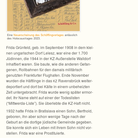
Eine
Neu­er­schei­nung des Schöff­ling­ver­la­ges
anläss­lich
des Holo­caust­ta­ges 2023.
Frida Grün­feld, geb. im Sep­tem­ber 1908 in dem klei­
nen unga­ri­schen Dorf Lelesz, war eine der 1.700
Jüdin­nen, die 1944 in der KZ-Außenstelle Wall­dorf
inhaf­tiert waren. Sie baute, wie die ande­ren Gefan­
ge­nen, Roll­bah­nen für den damals mili­tä­risch
genutz­ten Frank­fur­ter Flug­ha­fen. Ende Novem­ber
wur­den die Häft­linge in das
Ravens­brück wei­ter­
KZ
de­por­tiert und dort bei Kälte in einem unbe­heiz­ten
Zelt unter­ge­bracht. Frida wurde wenig spä­ter ermor­
det. Ihr Name steht auf einer der Todes­lis­ten
(“Mittwerda-Liste”). Sie über­lebte die KZ-Haft nicht.
1932 hatte Frida in Bra­tis­lava einen Sohn, Bert­hold,
gebo­ren, ihn aber schon wenige Tage nach der
Geburt an die dor­tige jüdi­sche Gemeinde gege­ben.
Sie konnte sich ein Leben mit ihrem Sohn nicht vor­
stel­len. Frida war eine Prostituierte.