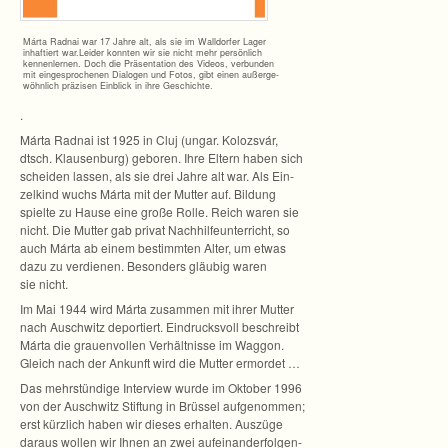
Márta Rad­nai war 17 Jahre alt, als sie im Wall­dor­fer Lager
inhaf­tiert war.Leider konn­ten wir sie nicht mehr per­sön­lich
ken­nen­ler­nen. Doch die Prä­sen­ta­tion des Videos, ver­bun­den
mit ein­ge­spro­che­nen Dia­lo­gen und Fotos, gibt einen außer­ge­
wöhn­lich prä­zi­sen Ein­blick in ihre Geschichte.
.
Márta Rad­nai ist 1925 in Cluj (ungar. Kolozs­vár,
dtsch. Klau­sen­burg) gebo­ren. Ihre Eltern haben sich
schei­den las­sen, als sie drei Jahre alt war. Als Ein­
zel­kind wuchs Márta mit der Mut­ter auf. Bil­dung
spielte zu Hause eine große Rolle. Reich waren sie
nicht. Die Mut­ter gab pri­vat Nach­hil­fe­un­ter­richt, so
auch Márta ab einem bestimm­ten Alter, um etwas
dazu zu ver­die­nen. Beson­ders gläu­big waren
sie nicht.
Im Mai 1944 wird Márta zusam­men mit ihrer Mut­ter
nach Ausch­witz depor­tiert. Ein­drucks­voll beschreibt
Márta die grau­en­vol­len Ver­hält­nisse im Wag­gon.
Gleich nach der Ankunft wird die Mut­ter ermordet …
Das mehr­stün­dige Inter­view wurde im Okto­ber 1996
von der Ausch­witz Stif­tung in Brüs­sel auf­ge­nom­men;
erst kürz­lich haben wir die­ses erhal­ten. Aus­züge
dar­aus wol­len wir Ihnen an zwei auf­ein­an­der­fol­gen­