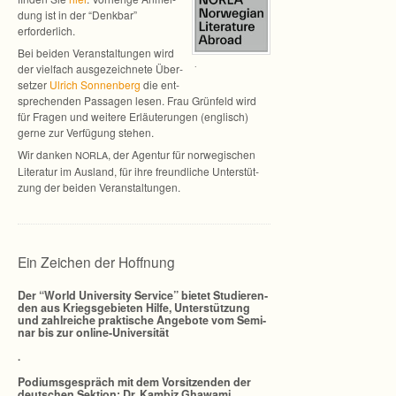
dung ist in der “Denk­bar”
erforderlich.
Bei bei­den Ver­an­stal­tun­gen wird
.
der viel­fach aus­ge­zeich­nete Über­
set­zer
Ulrich Son­nen­berg
die ent­
spre­chen­den Pas­sa­gen lesen. Frau Grün­feld wird
für Fra­gen und wei­tere Erläu­te­run­gen (eng­lisch)
gerne zur Ver­fü­gung stehen.
Wir dan­ken
, der Agen­tur für nor­we­gi­schen
NORLA
Lite­ra­tur im Aus­land, für ihre freund­li­che Unter­stüt­
zung der bei­den Veranstaltungen.
Ein Zeichen der Hoffnung
Der “World Uni­ver­sity Ser­vice” bie­tet Stu­die­ren­
den aus Kriegs­ge­bie­ten Hilfe, Unter­stüt­zung
und zahl­rei­che prak­ti­sche Ange­bote vom Semi­
nar bis zur online-Universität
.
Podi­ums­ge­spräch mit dem Vor­sit­zen­den der
deut­schen Sek­tion: Dr. Kam­biz Ghawami