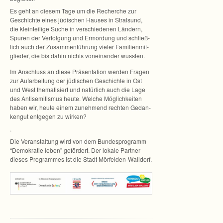
Es geht an die­sem Tage um die Recher­che zur
Geschichte eines jüdi­schen Hau­ses in Stral­sund,
die klein­tei­lige Suche in ver­schie­de­nen Län­dern,
Spu­ren der Ver­fol­gung und Ermor­dung und schließ­
lich auch der Zusam­men­füh­rung vie­ler Fami­li­en­mit­
glie­der, die bis dahin nichts von­ein­an­der wussten.
Im Anschluss an diese Prä­sen­ta­tion wer­den Fra­gen
zur Auf­ar­bei­tung der jüdi­schen Geschichte in Ost
und West the­ma­ti­siert und natür­lich auch die Lage
des Anti­se­mi­tis­mus heute. Wel­che Mög­lich­kei­ten
haben wir, heute einem zuneh­mend rech­ten Gedan­
ken­gut ent­ge­gen zu wirken?
.
Die Ver­an­stal­tung wird von dem Bun­des­pro­gramm
“Demo­kra­tie leben” geför­dert. Der lokale Part­ner
die­ses Pro­gram­mes ist die Stadt Mörfelden-Walldorf.