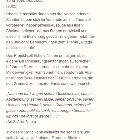
Schwar­zen Deut­schen“
(2022).
Oberstufenschüler*innen aus drei ver­schie­de­nen
Schu­len haben sich im Vor­hin­ein auf die The­ma­tik
vor­be­rei­tet, haben jeweils Aus­züge aus ihren
Büchern gele­sen, dar­aus Fra­gen ent­wi­ckelt und
dies in eine Bezie­hung gesetzt zu eige­nen Erfah­run­
gen und/oder Beob­ach­tun­gen zum Thema „All­tags­
ras­sis­mus heute“.
Das Pro­jekt soll Schüler*innen ermu­ti­gen über
eigene Dis­kri­mi­nie­rungs­er­fah­run­gen zu spre­chen,
erfah­rene Dis­kri­mi­nie­rung nicht mehr als eigene
Min­der­wer­tig­keit wahr­zu­neh­men, son­dern als Aus­
druck des Bewusst­seins der Dis­kri­mi­nie­ren­den, die
den Grund­sät­zen unse­rer Ver­fas­sung widerspricht:
„Nie­mand darf wegen sei­nes Geschlech­tes, sei­ner
Abstam­mung, sei­ner Rasse, sei­ner Spra­che, sei­ner
Hei­mat und Her­kunft, sei­nes Glau­bens, sei­ner reli­
giö­sen oder poli­ti­schen Anschau­un­gen benach­tei­
ligt oder bevor­zugt wer­den. …“
(Art 3, Abs. 3,
)
GG
In die­sem Sinne kann viel­leicht die sehr stark und
selbst­be­wusst auf­tre­tende Flo­rence Shekete-