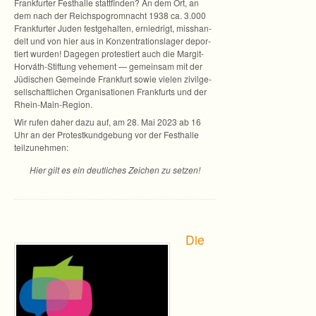
Frank­fur­ter Fest­halle statt­fin­den? An dem Ort, an
dem nach der Reichs­po­grom­nacht 1938 ca. 3.000
Frank­fur­ter Juden fest­ge­hal­ten, ernied­rigt, miss­han­
delt und von hier aus in Kon­zen­tra­ti­ons­la­ger depor­
tiert wur­den! Dage­gen pro­tes­tiert auch die Margit-
Horváth-Stiftung vehe­ment — gemein­sam mit der
Jüdi­schen Gemeinde Frank­furt sowie vie­len zivil­ge­
sell­schaft­li­chen Orga­ni­sa­tio­nen Frank­furts und der
Rhein-Main-Region.
Wir rufen daher dazu auf, am 28. Mai 2023 ab 16
Uhr an der Pro­test­kund­ge­bung vor der Fest­halle
teilzunehmen:
Hier gilt es ein deut­li­ches Zei­chen zu setzen!
Die