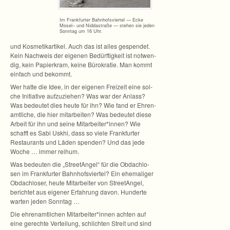
Im Frank­fur­ter Bahn­hofs­vier­tel — Ecke
Mosel– und Nid­da­straße — ste­hen sie jeden
Sonn­tag um 16 Uhr.
und Kos­me­tik­ar­ti­kel. Auch das ist alles gespen­det.
Kein Nach­weis der eige­nen Bedürf­tig­keit ist not­wen­
dig, kein Papier­kram, keine Büro­kra­tie. Man kommt
ein­fach und bekommt.
Wer hatte die Idee, in der eige­nen Frei­zeit eine sol­
che Initia­tive auf­zu­zie­hen? Was war der Anlass?
Was bedeu­tet dies heute für ihn? Wie fand er Ehren­
amt­li­che, die hier mit­ar­bei­ten? Was bedeu­tet diese
Arbeit für ihn und seine Mitarbeiter*innen? Wie
schafft es Sabi Uskhi, dass so viele Frank­fur­ter
Restau­rants und Läden spen­den? Und das jede
Woche … immer reihum.
Was bedeu­ten die „Stree­tAn­gel“ für die Obdach­lo­
sen im Frank­fur­ter Bahn­hofs­vier­tel? Ein ehe­ma­li­ger
Obdach­lo­ser, heute Mit­ar­bei­ter von Stree­tAn­gel,
berich­tet aus eige­ner Erfah­rung davon. Hun­derte
war­ten jeden Sonntag …
Die ehren­amt­li­chen Mitarbeiter*innen ach­ten auf
eine gerechte Ver­tei­lung, schlich­ten Streit und sind