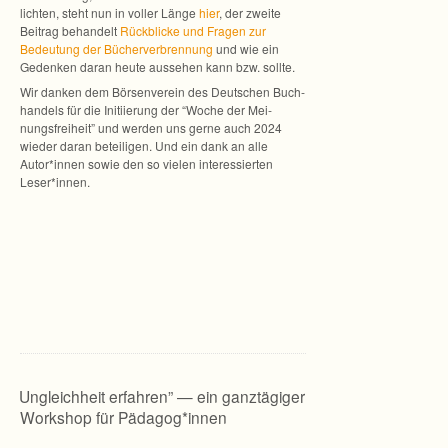
lich­ten, steht nun in vol­ler Länge
hier
, der zweite
Bei­trag behan­delt
Rück­bli­cke und Fra­gen zur
Bedeu­tung der Bücher­ver­bren­nung
und wie ein
Geden­ken daran heute aus­se­hen kann bzw. sollte.
Wir dan­ken dem Bör­sen­ver­ein des Deut­schen Buch­
han­dels für die Initi­ie­rung der “Woche der Mei­
nungs­frei­heit” und wer­den uns gerne auch 2024
wie­der daran betei­li­gen. Und ein dank an alle
Autor*innen sowie den so vie­len inter­es­sier­ten
Leser*innen.
“
Ungleichheit erfahren” — ein ganztägiger
Workshop für Pädagog*innen