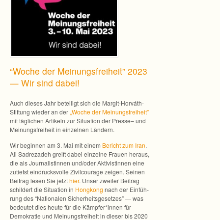
“Woche der Mei­nungs­frei­heit” 2023
— Wir sind dabei!
Auch die­ses Jahr betei­ligt sich die Margit-Horváth-
Stiftung wie­der an der
„Woche der Mei­nungs­frei­heit”
mit täg­li­chen Arti­keln zur Situa­tion der Presse– und
Mei­nungs­frei­heit in ein­zel­nen Ländern.
Wir begin­nen am 3. Mai mit einem
Bericht zum Iran
.
Ali Sad­re­z­a­deh greift dabei ein­zelne Frauen her­aus,
die als Jour­na­lis­tin­nen und/oder Akti­vis­tin­nen eine
zutiefst ein­drucks­volle Zivil­cou­rage zei­gen. Sei­nen
Bei­trag lesen Sie jetzt
hier
. Unser zwei­ter Bei­trag
schil­dert die Situa­tion in
Hong­kong
nach der Ein­füh­
rung des “Natio­na­len Sicher­heits­ge­set­zes” — was
bedeu­tet dies heute für die Kämpfer*innen für
Demo­kra­tie und Mei­nungs­frei­heit in die­ser bis 2020