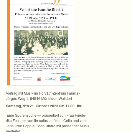
Vor­trag mit Musik im Horváth-Zentrum Familie-
Jürges-Weg 1, 64546 Mörfelden-Walldorf
Sams­tag, den 21. Okto­ber 2023 um 17.00 Uhr
Eine Spu­ren­su­che — prä­sen­tiert von Frau Frie­de­
rike Fech­ner, von ihr selbst auf dem Cello und von
Jens-Uwe Popp auf der Gitarre mit pas­sen­der Musik
begleitet.