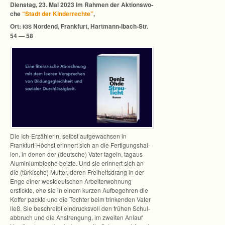
Diens­tag, 23. Mai 2023 im Rah­men der Akti­ons­wo­
che
“Stadt der Kin­der­rechte”
,
Ort:
Nor­dend, Frank­furt, Hartmann-Ibach-Str.
IGS
54 — 58
Die Ich-Erzählerin, selbst auf­ge­wach­sen in
Frankfurt-Höchst erin­nert sich an die Fer­ti­gungs­hal­
len, in denen der (deut­sche) Vater tag­ein, tag­aus
Alu­mi­ni­um­ble­che beizte. Und sie erin­nert sich an
die (tür­ki­sche) Mut­ter, deren Frei­heits­drang in der
Enge einer west­deut­schen Arbei­ter­woh­nung
erstickte, ehe sie in einem kur­zen Auf­be­geh­ren die
Kof­fer packte und die Toch­ter beim trin­ken­den Vater
ließ. Sie beschreibt ein­drucks­voll den frü­hen Schul­
ab­bruch und die Anstren­gung, im zwei­ten Anlauf