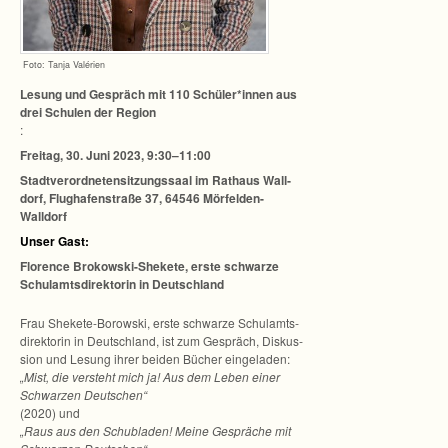
Foto: Tanja Valérien
Lesung und Gespräch mit 110 Schüler*innen aus
drei Schu­len der Region
:
Frei­tag, 30. Juni 2023, 9:30–11:00
Stadt­ver­ord­ne­ten­sit­zungs­saal im Rat­haus Wall­
dorf, Flug­ha­fen­straße 37, 64546 Mörfelden-
Walldorf
Unser Gast:
Flo­rence Brokowski-Shekete, erste schwarze
Schul­amts­di­rek­to­rin in Deutschland
Frau Shekete-Borowski, erste schwarze Schul­amts­
di­rek­to­rin in Deutsch­land, ist zum Gespräch, Dis­kus­
sion und Lesung ihrer bei­den Bücher ein­ge­la­den:
„Mist, die ver­steht mich ja! Aus dem Leben einer
Schwar­zen Deut­schen“
(2020) und
„Raus aus den Schub­la­den! Meine Gesprä­che mit