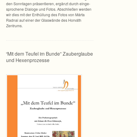
den Sonn­ta­gen prä­sen­tie­ren, ergänzt durch ein­ge­
spro­chene Dia­loge und Fotos. Abschlie­ßen wer­den
wir dies mit der Ent­hül­lung des Fotos von Márta
Rad­nai auf einer der Glas­wände des Hor­váth
Zentrums.
“
“Mit dem Teufel im Bunde” Zauberglaube
und Hexenprozesse