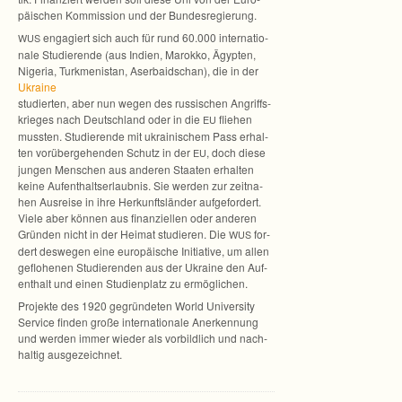
päi­schen Kom­mis­sion und der Bundesregierung.
enga­giert sich auch für rund 60.000 inter­na­tio­
WUS
nale Stu­die­rende (aus Indien, Marokko, Ägyp­ten,
Nige­ria, Turk­me­nis­tan, Aser­baid­schan), die in der
Ukraine
stu­dier­ten, aber nun wegen des rus­si­schen Angriffs­
krie­ges nach Deutsch­land oder in die
flie­hen
EU
muss­ten. Stu­die­rende mit ukrai­ni­schem Pass erhal­
ten vor­über­ge­hen­den Schutz in der
, doch diese
EU
jun­gen Men­schen aus ande­ren Staa­ten erhal­ten
keine Auf­ent­halts­er­laub­nis. Sie wer­den zur zeit­na­
hen Aus­reise in ihre Her­kunfts­län­der auf­ge­for­dert.
Viele aber kön­nen aus finan­zi­el­len oder ande­ren
Grün­den nicht in der Hei­mat stu­die­ren. Die
for­
WUS
dert des­we­gen eine euro­päi­sche Initia­tive, um allen
geflo­he­nen Stu­die­ren­den aus der Ukraine den Auf­
ent­halt und einen Stu­di­en­platz zu ermöglichen.
Pro­jekte des 1920 gegrün­de­ten World Uni­ver­sity
Ser­vice fin­den große inter­na­tio­nale Aner­ken­nung
und wer­den immer wie­der als vor­bild­lich und nach­
hal­tig ausgezeichnet.