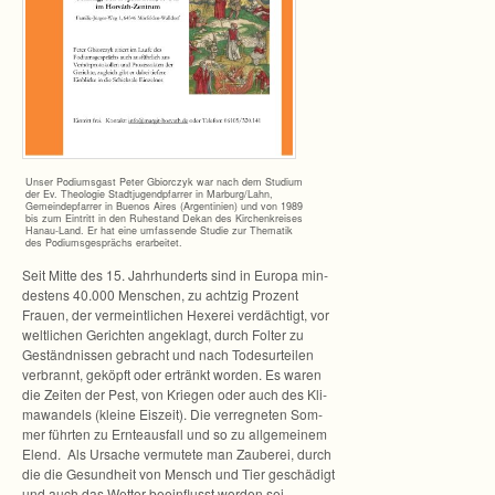
Unser Podi­ums­gast Peter Gbi­orczyk war nach dem Stu­dium
der Ev. Theo­lo­gie Stadt­ju­gend­pfar­rer in Marburg/Lahn,
Gemein­de­pfar­rer in Bue­nos Aires (Argen­ti­nien) und von 1989
bis zum Ein­tritt in den Ruhe­stand Dekan des Kir­chen­krei­ses
Hanau-Land. Er hat eine umfas­sende Stu­die zur The­ma­tik
des Podi­ums­ge­sprächs erarbeitet.
Seit Mitte des 15. Jahr­hun­derts sind in Europa min­
des­tens 40.000 Men­schen, zu acht­zig Pro­zent
Frauen, der ver­meint­li­chen Hexe­rei ver­däch­tigt, vor
welt­li­chen Gerich­ten ange­klagt, durch Fol­ter zu
Geständ­nis­sen gebracht und nach Todes­ur­tei­len
ver­brannt, geköpft oder ertränkt wor­den. Es waren
die Zei­ten der Pest, von Krie­gen oder auch des Kli­
ma­wan­dels (kleine Eis­zeit). Die ver­reg­ne­ten Som­
mer führ­ten zu Ern­te­aus­fall und so zu all­ge­mei­nem
Elend. Als Ursa­che ver­mu­tete man Zau­be­rei, durch
die die Gesund­heit von Mensch und Tier geschä­digt
und auch das Wet­ter beein­flusst wor­den sei.