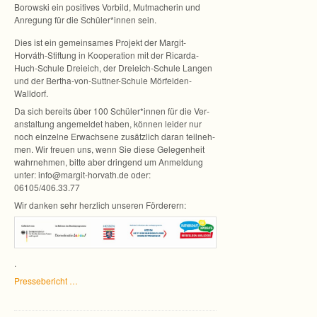
Borowski ein posi­ti­ves Vor­bild, Mut­ma­che­rin und
Anre­gung für die Schüler*innen sein.
Dies ist ein gemein­sa­mes Pro­jekt der Margit-
Horváth-Stiftung in Koope­ra­tion mit der Ricarda-
Huch-Schule Drei­eich, der Dreieich-Schule Lan­gen
und der Bertha-von-Suttner-Schule Mörfelden-
Walldorf.
Da sich bereits über 100 Schüler*innen für die Ver­
an­stal­tung ange­mel­det haben, kön­nen lei­der nur
noch ein­zelne Erwach­sene zusätz­lich daran teil­neh­
men. Wir freuen uns, wenn Sie diese Gele­gen­heit
wahr­neh­men, bitte aber drin­gend um Anmel­dung
unter: info@margit-horvath.de oder:
06105/406.33.77
Wir dan­ken sehr herz­lich unse­ren Förderern:
.
Pres­se­be­richt …