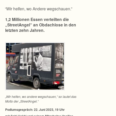
“
“Wir helfen, wo Andere wegschauen.”
1,2 Mil­lio­nen Essen ver­teil­ten die
„Stree­tAn­gel“ an Obdach­lose in den
letz­ten zehn Jahren.
„Wir hel­fen, wo andere weg­schauen,“ so lau­tet das
Motto der „StreetAngel.“
Podi­ums­ge­spräch: 22. Juni 2023, 19 Uhr