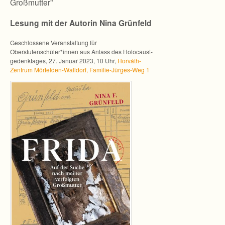
Großmutter”
Lesung mit der Auto­rin Nina Grünfeld
Geschlos­sene Ver­an­stal­tung für
Oberstufenschüler*innen aus Anlass des Holo­caust­
ge­denk­ta­ges, 27. Januar 2023, 10 Uhr,
Horváth-
Zentrum Mörfelden-Walldorf, Familie-Jürges-Weg 1