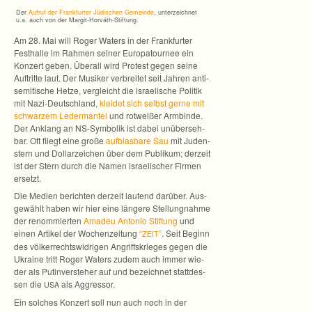
Der
Auf­ruf der Frank­fur­ter Jüdi­schen Gemeinde
, unter­zeich­net
u.a. auch von der Margit-Horváth-Stiftung.
Am 28. Mai will Roger Waters in der Frank­fur­ter
Fest­halle im Rah­men sei­ner Euro­pa­tour­nee ein
Kon­zert geben. Über­all wird Pro­test gegen seine
Auf­tritte laut. Der Musi­ker ver­brei­tet seit Jah­ren anti­
se­mi­ti­sche Hetze, ver­gleicht die israe­li­sche Poli­tik
mit Nazi-Deutschland,
klei­det sich selbst gerne mit
schwar­zem Leder­man­tel
und rot­wei­ßer Arm­binde.
Der Anklang an NS-Symbolik ist dabei unüber­seh­
bar. Oft fliegt eine große
auf­blas­bare Sau
mit Juden­
stern und Dol­lar­zei­chen über dem Publi­kum; der­zeit
ist der Stern durch die Namen israe­li­scher Fir­men
ersetzt.
Die Medien berich­ten der­zeit lau­fend dar­über. Aus­
ge­wählt haben wir hier eine län­gere Stel­lung­nahme
der renom­mier­ten
Ama­deu Anto­nio Stif­tung
und
einen Arti­kel der Wochen­zei­tung
“
”
. Seit Beginn
ZEIT
des völ­ker­rechts­wid­ri­gen Angriffs­krie­ges gegen die
Ukraine tritt Roger Waters zudem auch immer wie­
der als Put­in­ver­ste­her auf und bezeich­net statt­des­
sen die
als Aggressor.
USA
Ein sol­ches Kon­zert soll nun auch noch in der