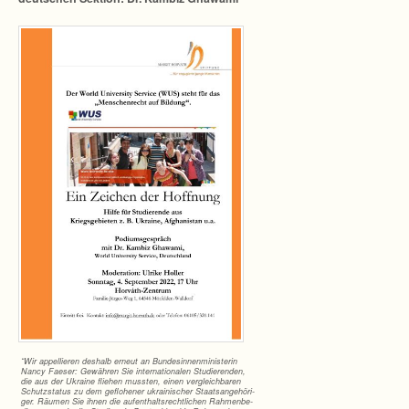
“Wir appel­lie­ren des­halb erneut an Bun­des­in­nen­mi­nis­te­rin
Nancy Fae­ser: Gewäh­ren Sie inter­na­tio­na­len Stu­die­ren­den,
die aus der Ukraine flie­hen muss­ten, einen ver­gleich­ba­ren
Schutz­sta­tus zu dem geflo­he­ner ukrai­ni­scher Staats­an­ge­hö­ri­
ger. Räu­men Sie ihnen die auf­ent­halts­recht­li­chen Rah­men­be­