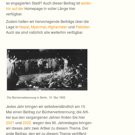
so enga­gier­ten Stadt? Auch die­ser Bei­trag ist
wei­ter­
hin auf der
Home­page in vol­ler Länge hier
verfügbar.
Zudem hat­ten wir her­vor­ra­gende Bei­träge über die
Lage in
Nepal
,
Myan­mar
,
Afgha­nis­tan
und
Pakis­tan.
Auch sie sind natür­lich alle wei­ter­hin verfügbar.
Die Bücher­ver­bren­nung in Ber­lin, 10. Mai 1933
Jedes Jahr brin­gen wir selbst­ver­ständ­lich am 10.
Mai einen Bei­trag zur Bücher­ver­bren­nung; die Arti­
kel aus den ver­gan­ge­nen Jah­ren fin­den Sie hier
2021
und
2022.
wegen des 90. Jah­res­ta­ges brin­gen
wir die­ses Jahr zwei Arti­kel zu die­sem Thema. Der
erste Bei­trag, den wir zu die­sem Thema ver­öf­fent­