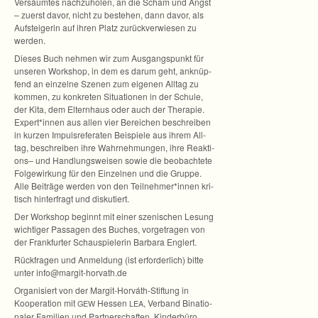
Ver­säum­tes nach­zu­ho­len, an die Scham und Angst
– zuerst davor, nicht zu beste­hen, dann davor, als
Auf­stei­ge­rin auf ihren Platz zurück­ver­wie­sen zu
werden.
Die­ses Buch neh­men wir zum Aus­gangs­punkt für
unse­ren Work­shop, in dem es darum geht, anknüp­
fend an ein­zelne Sze­nen zum eige­nen All­tag zu
kom­men, zu kon­kre­ten Situa­tio­nen in der Schule,
der Kita, dem Eltern­haus oder auch der The­ra­pie.
Expert*innen aus allen vier Berei­chen beschrei­ben
in kur­zen Impuls­re­fe­ra­ten Bei­spiele aus ihrem All­
tag, beschrei­ben ihre Wahr­neh­mun­gen, ihre Reak­ti­
ons– und Hand­lungs­wei­sen sowie die beob­ach­tete
Fol­ge­wir­kung für den Ein­zel­nen und die Gruppe.
Alle Bei­träge wer­den von den Teilnehmer*innen kri­
tisch hin­ter­fragt und diskutiert.
Der Work­shop beginnt mit einer sze­ni­schen Lesung
wich­ti­ger Pas­sa­gen des Buches, vor­ge­tra­gen von
der Frank­fur­ter Schau­spie­le­rin Bar­bara Englert.
Rück­fra­gen und Anmel­dung (ist erfor­der­lich) bitte
unter info@margit-horvath.de
Orga­ni­siert von der Margit-Horváth-Stiftung in
Koope­ra­tion mit
Hes­sen
, Ver­band Bina­tio­
GEW
LEA
na­ler Fami­lien und Part­ner­schaf­ten, Kin­der­büro