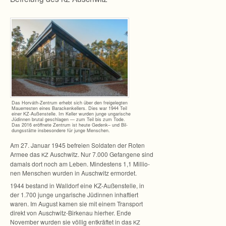
Das Horváth-Zentrum erhebt sich über den frei­ge­leg­ten
Mau­er­res­ten eines Bara­cken­kel­lers. Dies war 1944 Teil
einer KZ-Außenstelle. Im Kel­ler wur­den junge unga­ri­sche
Jüdin­nen bru­tal geschla­gen — zum Teil bis zum Tode.
Das 2016 eröff­nete Zen­trum ist heute Gedenk– und Bil­
dungs­stätte ins­be­son­dere für junge Menschen.
Am 27. Januar 1945 befreien Sol­da­ten der Roten
Armee das
Ausch­witz. Nur 7.000 Gefan­gene sind
KZ
damals dort noch am Leben. Min­des­tens 1,1 Mil­lio­
nen Men­schen wur­den in Ausch­witz ermordet.
1944 bestand in Wall­dorf eine KZ-Außenstelle, in
der 1.700 junge unga­ri­sche Jüdin­nen inhaf­tiert
waren. Im August kamen sie mit einem Trans­port
direkt von Auschwitz-Birkenau hier­her. Ende
Novem­ber wur­den sie völ­lig ent­kräf­tet in das
KZ