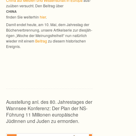
China auf Medien und Wis­sen­schaft in Europa
aus­
zu­üben ver­sucht. Den Bei­trag über
CHINA
fin­den Sie wei­ter­hin
hier
.
Damit endet heute, am 10. Mai, dem Jah­res­tag der
Bücher­ver­bren­nung, unsere Arti­kel­se­rie zur dies­jäh­
ri­gen „Woche der Mei­nungs­frei­heit“ nun natür­lich
wie­der mit einem
Bei­trag
zu die­sem his­to­ri­schen
Ereignis.
Ausstellung anl. des 80. Jahrestages der
Wannsee Konferenz: Der Plan der NS-
Führung 11 Millionen europäische
Jüdinnen und Juden zu ermorden.