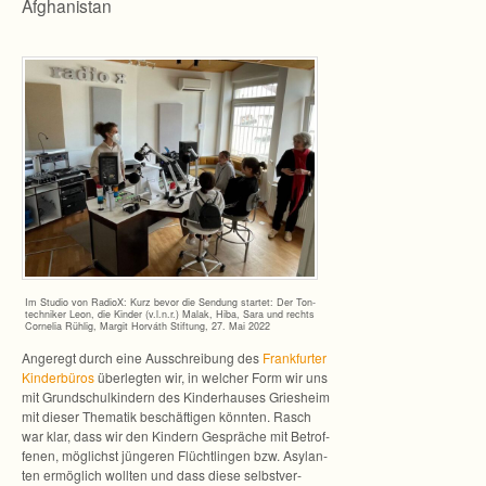
Afghanistan
Im Stu­dio von RadioX: Kurz bevor die Sen­dung star­tet: Der Ton­
tech­ni­ker Leon, die Kin­der (v.l.n.r.) Malak, Hiba, Sara und rechts
Cor­ne­lia Rüh­lig, Mar­git Hor­váth Stif­tung, 27. Mai 2022
Ange­regt durch eine Aus­schrei­bung des
Frank­fur­ter
Kin­der­bü­ros
über­leg­ten wir, in wel­cher Form wir uns
mit Grund­schul­kin­dern des Kin­der­hau­ses Gries­heim
mit die­ser The­ma­tik beschäf­ti­gen könn­ten. Rasch
war klar, dass wir den Kin­dern Gesprä­che mit Betrof­
fe­nen, mög­lichst jün­ge­ren Flücht­lin­gen bzw. Asy­lan­
ten ermög­lich woll­ten und dass diese selbst­ver­