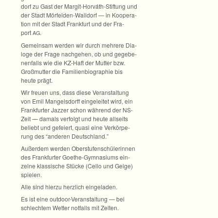
dorf zu Gast der Margit-Horváth-Stiftung und
der Stadt Mörfelden-Walldorf — in Koope­ra­
tion mit der Stadt Frank­furt und der Fra­
port
.
AG
Gemein­sam wer­den wir durch meh­rere Dia­
loge der Frage nach­ge­hen, ob und gege­be­
nen­falls wie die KZ-Haft der Mut­ter bzw.
Groß­mut­ter die Fami­li­en­bio­gra­phie bis
heute prägt.
Wir freuen uns, dass diese Ver­an­stal­tung
von Emil Man­gels­dorff ein­ge­lei­tet wird, ein
Frank­fur­ter Jaz­zer schon wäh­rend der NS-
Zeit — damals ver­folgt und heute all­seits
beliebt und gefei­ert, quasi eine Ver­kör­pe­
rung des “ande­ren Deutschland.”
Außer­dem wer­den Ober­stu­fen­schü­le­rin­nen
des Frank­fur­ter Goethe-Gymnasiums ein­
zelne klas­si­sche Stü­cke (Cello und Geige)
spielen.
Alle sind hierzu herz­lich eingeladen.
Es ist eine outdoor-Veranstaltung — bei
schlech­tem Wet­ter not­falls mit Zelten.