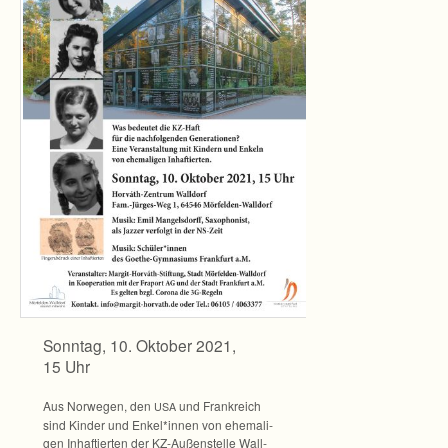
Sonn­tag, 10. Okto­ber 2021,
15 Uhr
Aus Nor­we­gen, den
und Frank­reich
USA
sind Kin­der und Enkel*innen von ehe­ma­li­
gen Inhaf­tier­ten der KZ-Außenstelle Wall­