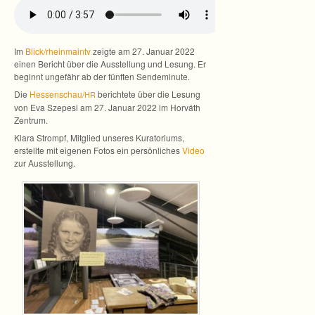
Im
Blick/rheinmaintv
zeigte am 27. Januar 2022
einen Bericht über die Aus­stel­lung und Lesung. Er
beginnt unge­fähr ab der fünf­ten Sendeminute.
Die
Hessenschau/
berich­tete über die Lesung
HR
von Eva Sze­pesi am 27. Januar 2022 im Hor­váth
Zentrum.
Klara Strompf, Mit­glied unse­res Kura­to­ri­ums,
erstellte mit eige­nen Fotos ein per­sön­li­ches
Video
zur Ausstellung.