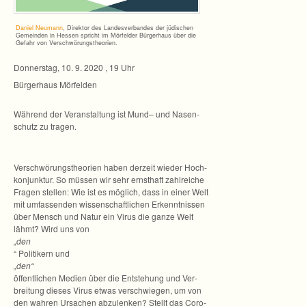
Daniel Neu­mann
, Direk­tor des Lan­des­ver­ban­des der jüdi­schen
Gemein­den in Hes­sen spricht im Mör­fel­der Bür­ger­haus über die
Gefahr von Verschwörungstheorien.
Don­ners­tag, 10. 9. 2020 , 19 Uhr
Bür­ger­haus Mörfelden
Wäh­rend der Ver­an­stal­tung ist Mund– und Nasen­
schutz zu tragen.
Ver­schwö­rungs­theo­rien haben der­zeit wie­der Hoch­
kon­junk­tur. So müs­sen wir sehr ernst­haft zahl­rei­che
Fra­gen stel­len: Wie ist es mög­lich, dass in einer Welt
mit umfas­sen­den wis­sen­schaft­li­chen Erkennt­nis­sen
über Mensch und Natur ein Virus die ganze Welt
lähmt? Wird uns von
„den
“ Poli­ti­kern und
„den“
öffent­li­chen Medien über die Ent­ste­hung und Ver­
brei­tung die­ses Virus etwas ver­schwie­gen, um von
den wah­ren Ursa­chen abzu­len­ken? Stellt das Coro­