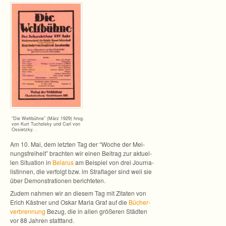
“Die Welt­bühne” (März 1929) hrsg.
von Kurt Tucholsky und Carl von
Ossietzky. .
Am 10. Mai, dem letz­ten Tag der “Woche der Mei­
nungs­frei­heit” brach­ten wir einen Bei­trag zur aktu­el­
len Situa­tion in
Bela­rus
am Bei­spiel von drei Jour­na­
lis­tin­nen, die ver­folgt bzw. im Straf­la­ger sind weil sie
über Demons­tra­tio­nen berichteten.
Zudem nah­men wir an die­sem Tag mit Zita­ten von
Erich Käs­t­ner und Oskar Maria Graf auf die
Bücher­
ver­bren­nung
Bezug, die in allen grö­ße­ren Städ­ten
vor 88 Jah­ren stattfand.