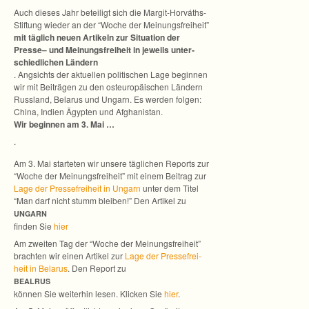
Auch die­ses Jahr betei­ligt sich die Margit-Horváths-
Stiftung wie­der an der “Woche der Mei­nungs­frei­heit”
mit täg­lich neuen Arti­keln zur Situa­tion der
Presse– und Mei­nungs­frei­heit in jeweils unter­
schied­li­chen Län­dern
. Angsichts der aktu­el­len poli­ti­schen Lage begin­nen
wir mit Bei­trä­gen zu den ost­eu­ro­päi­schen Län­dern
Russ­land, Bela­rus und Ungarn. Es wer­den fol­gen:
China, Indien Ägyp­ten und Afgha­nis­tan.
Wir begin­nen am 3. Mai …
.
Am 3. Mai star­te­ten wir unsere täg­li­chen Reports zur
“Woche der Mei­nungs­frei­heit” mit einem Bei­trag zur
Lage der Pres­se­frei­heit in Ungarn
unter dem Titel
“Man darf nicht stumm blei­ben!” Den Arti­kel zu
UNGARN
fin­den Sie
hier
Am zwei­ten Tag der “Woche der Mei­nungs­frei­heit”
brach­ten wir einen Arti­kel zur
Lage der Pres­se­frei­
heit in Bela­rus
. Den Report zu
BEALRUS
kön­nen Sie wei­ter­hin lesen. Kli­cken Sie
hier
.