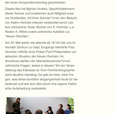
der einen Koope­ra­ti­ons­ver­trag geschlossen.
Die­ses Mal hat Myriam And­res, Geschichts­leh­re­rin
die­ser Schule und inzwi­schen auch Mit­glied unse­
res Vor­stan­des, mit ihren Schüler*innen den Besuch
von Kat­rin Himm­ler inten­siv vor­be­rei­tet durch Lek­
türe zahl­rei­cher Texte: Bücher von K. Himm­ler, u.a.
Reden A. Hit­lers sowie zahl­rei­che Auf­sätze zur
“Neuen Rechten”.
Am 24. Mai waren sie abends ab 18 Uhr bei uns im
Hor­váth Zen­trum zu Gast. Ein­gangs refe­rierte Frau
Himm­ler mit­hilfe einer Power Point Prä­sen­ta­tion zur
aktu­el­len Situa­tion der Neuen Rech­ten. Im
Anschluss stell­ten die Oberstufenschüler*innen
zahl­rei­che Fra­gen, wobei in die­sem Teil der Ver­an­
stal­tung das Inter­esse an ihrer Fami­li­en­bio­gra­phie
doch deut­lich über­wog. Da gab es viele, viele Fra­
gen, was diese fami­liäre Ver­gan­gen­heit heute für sie
bedeu­tet und wie sich dies durch ihre eigene his­to­ri­
sche Auf­ar­bei­tung veränderte.