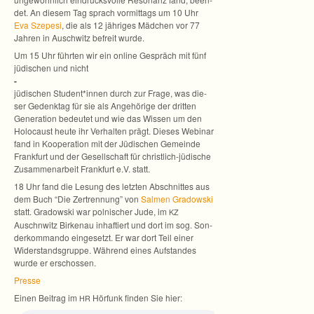
det. An die­sem Tag sprach vor­mit­tags um 10 Uhr
Eva Sze­pesi
, die als 12 jäh­ri­ges Mäd­chen vor 77
Jah­ren in Ausch­witz befreit wurde.
Um 15 Uhr führ­ten wir ein online Gespräch mit fünf
jüdi­schen und nicht
-
jüdi­schen Student*innen durch zur Frage, was die­
ser Gedenk­tag für sie als Ange­hö­rige der drit­ten
Gene­ra­tion bedeu­tet und wie das Wis­sen um den
Holo­caust heute ihr Ver­hal­ten prägt. Die­ses Webi­nar
fand in Koope­ra­tion mit der Jüdi­schen Gemeinde
Frank­furt und der Gesell­schaft für christlich-jüdische
Zusam­men­ar­beit Frank­furt e.V. statt.
18 Uhr fand die Lesung des letz­ten Abschnit­tes aus
dem Buch “Die Zer­tren­nung” von
Sal­men Gra­dow­ski
statt. Gra­dow­ski war pol­ni­scher Jude, im
KZ
Auschnwitz Bir­kenau inhaf­tiert und dort im sog. Son­
der­kom­mando ein­ge­setzt. Er war dort Teil einer
Wider­stands­gruppe. Wäh­rend eines Auf­stan­des
wurde er erschossen.
Presse
Einen Bei­trag im
Hör­funk fin­den Sie hier:
HR