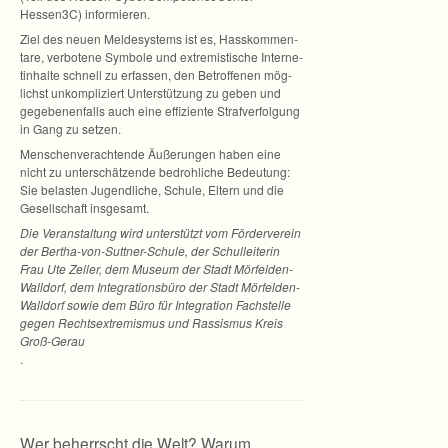
Hessen3C) informieren.
Ziel des neuen Mel­de­sys­tems ist es, Hass­kom­men­
tare, ver­bo­tene Sym­bole und extre­mis­ti­sche Inter­ne­
tin­halte schnell zu erfas­sen, den Betrof­fe­nen mög­
lichst unkom­pli­ziert Unter­stüt­zung zu geben und
gege­be­nen­falls auch eine effi­zi­ente Straf­ver­fol­gung
in Gang zu setzen.
Men­schen­ver­ach­tende Äuße­run­gen haben eine
nicht zu unter­schät­zende bedroh­li­che Bedeu­tung:
Sie belas­ten Jugend­li­che, Schule, Eltern und die
Gesell­schaft insgesamt.
Die Ver­an­stal­tung wird unter­stützt vom För­der­ver­ein
der Bertha-von-Suttner-Schule, der Schul­lei­te­rin
Frau Ute Zel­ler, dem Museum der Stadt Mörfelden-
Walldorf, dem Inte­gra­ti­ons­büro der Stadt Mörfelden-
Walldorf sowie dem Büro für Inte­gra­tion Fach­stelle
gegen Rechts­ex­tre­mis­mus und Ras­sis­mus Kreis
Groß-Gerau
.
Wer beherrscht die Welt? Warum