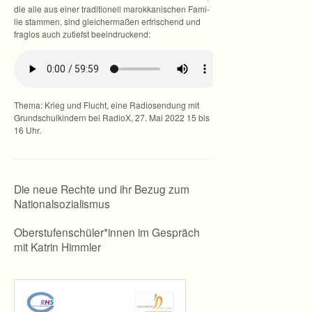
die alle aus einer tra­di­tio­nell marok­ka­ni­schen Fami­
lie stam­men, sind glei­cher­ma­ßen erfri­schend und
frag­los auch zutiefst beeindruckend:
Thema: Krieg und Flucht, eine Radio­sen­dung mit
Grund­schul­kin­dern bei RadioX, 27. Mai 2022 15 bis
16 Uhr.
Die neue Rechte und ihr Bezug zum
Nationalsozialismus
Oberstufenschüler*innen im Gespräch
mit Kat­rin Himmler