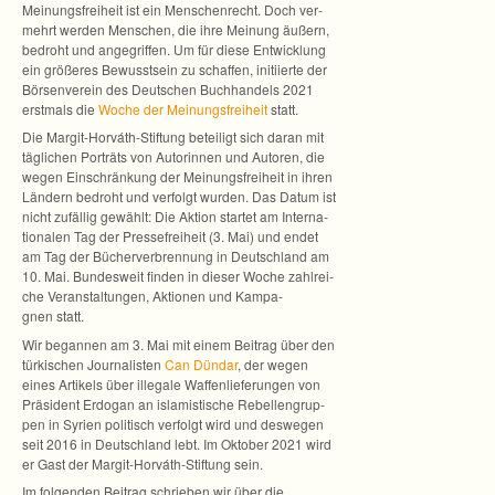
Mei­nungs­frei­heit ist ein Men­schen­recht. Doch ver­
mehrt wer­den Men­schen, die ihre Mei­nung äußern,
bedroht und ange­grif­fen. Um für diese Ent­wick­lung
ein grö­ße­res Bewusst­sein zu schaf­fen, initi­ierte der
Bör­sen­ver­ein des Deut­schen Buch­han­dels 2021
erst­mals die
Woche der Mei­nungs­frei­heit
statt.
Die Margit-Horváth-Stiftung betei­ligt sich daran mit
täg­li­chen Por­träts von Auto­rin­nen und Auto­ren, die
wegen Ein­schrän­kung der Mei­nungs­frei­heit in ihren
Län­dern bedroht und ver­folgt wur­den. Das Datum ist
nicht zufäl­lig gewählt: Die Aktion star­tet am Inter­na­
tio­na­len Tag der Pres­se­frei­heit (3. Mai) und endet
am Tag der Bücher­ver­bren­nung in Deutsch­land am
10. Mai. Bun­des­weit fin­den in die­ser Woche zahl­rei­
che Ver­an­stal­tun­gen, Aktio­nen und Kam­pa­
gnen statt.
Wir began­nen am 3. Mai mit einem Bei­trag über den
tür­ki­schen Jour­na­lis­ten
Can Dündar
, der wegen
eines Arti­kels über ille­gale Waf­fen­lie­fe­run­gen von
Prä­si­dent Erdo­gan an isla­mis­ti­sche Rebel­len­grup­
pen in Syrien poli­tisch ver­folgt wird und des­we­gen
seit 2016 in Deutsch­land lebt. Im Okto­ber 2021 wird
er Gast der Margit-Horváth-Stiftung sein.
Im fol­gen­den Bei­trag schrie­ben wir über die