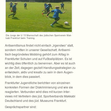
Die Jungs der U 13 Mann­schaft des jüdi­schen Sport­ver­ein Mak­
kabi Frank­furt beim Training.
Anti­se­mi­tis­mus fin­det nicht ein­fach „irgendwo“ statt,
son­dern mit­ten in unse­rer Gesell­schaft. Anti­se­mi­
tisch begrün­de­tes Mob­bing gehört zum All­tag in
Frank­fur­ter Schu­len und auf Fuß­ball­plät­zen. Es ist
wich­tig dies öffent­lich zu benen­nen. Aber es ist auch
an der Zeit, dage­gen gezielt Hand­lungs­stra­te­gien zu
ent­wi­ckeln, aktiv und krea­tiv zu sein in dem Augen­
blick, in dem dies passiert.
Frank­fur­ter Jugend­li­che berich­ten von ein­zel­nen
kon­kre­ten For­men der Dis­kri­mi­nie­rung und wie sie
rea­gier­ten. Ver­bun­den wird dies mit kur­zen Inter­
views mit Ver­tre­tern des jüd. Sport­ver­bands Mak­kabi
Deutsch­land und des jüd. Muse­ums Frankfurt.
Gesprächs­part­ner sind: