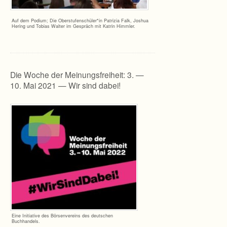
Auf dem Podium; Die Oberstufenschüler*in Patri­zia Falk, Jos­hua
Hering und Tobias Wal­ter im Gespräch mit Kat­rin Himmler.
Die Woche der Meinungsfreiheit: 3. —
10. Mai 2021 — Wir sind dabei!
Eine Initia­tive des Bör­sen­ver­eins des deut­schen
Buchhandels.