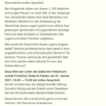
Ravens­brück wei­ter deportiert.
Bei Kriegs­ende leb­ten von die­sen 1.700 Mäd­chen
und jun­gen Frauen nur noch 330. In den ver­gan­ge­
nen Jahr­zehn­ten haben sich viele Men­schen aus
Mörfelden-Walldorf um die Auf­ar­bei­tung der
Geschichte die­ses Lagers geküm­mert, etli­che Aus­
gra­bun­gen gemein­sam mit Jugend­li­chen durch­ge­
führt und viele Kon­takte zu Über­le­ben­den des
Lagers und deren Fami­lien aufgebaut.
Wie wurde die Geschichte die­ses Lagers auf­ge­ar­
bei­tet? Wel­che archi­tek­to­ni­sche Idee steckt in dem
unge­wöhn­li­chen und ein­drucks­vol­len Zen­trum? Zu
wel­chen The­men wird heute dort gear­bei­tet? Wel­
che Rolle spie­len dabei aktu­elle For­men des
Antisemitismus?
Dazu führt der Lei­ter der jüdi­schen Volks­hoch­
schule Frank­furt, Roberto Fabian, am 27. Januar
2021, 14:00 — 15:00 ein online-Gespräch
mit der Vor­sit­zen­den der Margit-Horváth-Stiftung
Cor­ne­lia Rüh­lig und der Enke­lin einer Über­le­ben­
den der KZ-Außenstelle Wall­dorf Katja Schüler.
Daran kön­nen Sie und könnt ihr gerne online teil­
neh­men. Die Teil­nahme ist kostenlos.