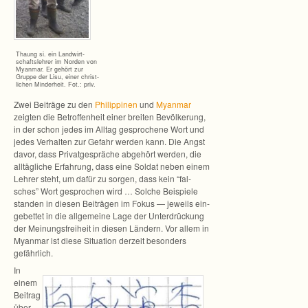
Thaung si. ein Land­wirt­
schafts­leh­rer im Nor­den von
Myan­mar. Er gehört zur
Gruppe der Lisu, einer christ­
li­chen Min­der­heit. Fot.: priv.
Zwei Bei­träge zu den
Phil­ip­pi­nen
und
Myan­mar
zeig­ten die Betrof­fen­heit einer brei­ten Bevöl­ke­rung,
in der schon jedes im All­tag gespro­chene Wort und
jedes Ver­hal­ten zur Gefahr wer­den kann. Die Angst
davor, dass Pri­vat­ge­sprä­che abge­hört wer­den, die
all­täg­li­che Erfah­rung, dass eine Sol­dat neben einem
Leh­rer steht, um dafür zu sor­gen, dass kein “fal­
sches” Wort gespro­chen wird … Sol­che Bei­spiele
stan­den in die­sen Bei­trä­gen im Fokus — jeweils ein­
ge­bet­tet in die all­ge­meine Lage der Unter­drü­ckung
der Mei­nungs­frei­heit in die­sen Län­dern. Vor allem in
Myan­mar ist diese Situa­tion der­zeit beson­ders
gefährlich.
In
einem
Bei­trag
über