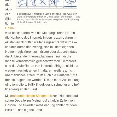
die
aktu­
elle
Selbst­zen­sur, chi­ne­sisch “Zìwǒ shěn­chá”, ist, was sich
viele Inter­net­platt­for­men in China selbst auf­er­le­gen — aus
Situa­
Angst, dass sie die meist vagen Vor­ga­ben der Regie­rung
nicht ein­hal­ten. Schrift: priv.
tion in
China
wird beschrie­ben, wie die Mei­nungs­frei­heit durch
die Kon­trolle des Inter­nets in den letz­ten Jah­ren in
ekla­tan­ten Schrit­ten wei­ter ein­ge­schränkt wurde —
kon­kret: durch den Zwang, sich mit dem eige­nen
Namen regis­trie­ren zu müs­sen oder dadurch, dass
die Anbie­ter der Inter­net­platt­for­men nun für die
Inhalte ver­ant­wort­lich gemacht wer­den. Gefähr­det
sind die Autor*innen von Inter­net­bei­trä­gen nicht nur
wegen ihres kri­ti­schen Inhalts; ein wei­te­res, nicht
uner­heb­li­ches Kri­te­rium ist auch die Häu­fig­keit, mit
der sie auf­ge­ru­fen wer­den. D.h. je mehr Zustim­mung
eine for­mu­lierte Kri­tik fin­det, desto schnel­ler und hef­
ti­ger rea­giert der Staat.
Mit
drei per­sön­li­chen State­ments
zur aktu­el­len deut­
schen Debatte zur Mei­nungs­frei­heit in Zei­ten von
Corona und Quer­den­ker­be­we­gung rich­ten wir den
Blick auf das eigene Land.