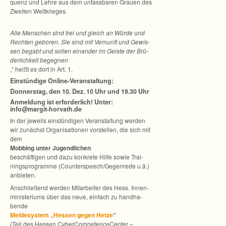
quenz und Lehre aus dem unfass­ba­ren Grauen des
Zwei­ten Weltkrieges.
„
Alle Men­schen sind frei und gleich an Würde und
Rech­ten gebo­ren. Sie sind mit Ver­nunft und Gewis­
sen begabt und sol­len ein­an­der im Geiste der Brü­
der­lich­keit begeg­nen
,“ heißt es dort in Art. 1.
Ein­stün­dige Online-Veranstaltung:
Don­ners­tag, den 10. Dez. 10 Uhr und 19.30 Uhr
Anmel­dung ist erfor­der­lich! Unter:
info@margit-horvath.de
In der jeweils ein­stün­di­gen Ver­an­stal­tung wer­den
wir zunächst Orga­ni­sa­tio­nen vor­stel­len, die sich mit
dem
Mob­bing unter Jugend­li­chen
beschäf­ti­gen und dazu kon­krete Hilfe sowie Trai­
nings­pro­gramme (Counterspeech/Gegenrede u.ä.)
anbieten.
Anschlie­ßend wer­den Mit­ar­bei­ter des Hess. Innen­
mi­nis­te­ri­ums über das neue, ein­fach zu hand­ha­
bende
Mel­de­sys­tem „Hes­sen gegen Hetze
“
(Teil des Hes­sen Cyber­Com­pe­tence­Cen­ter –