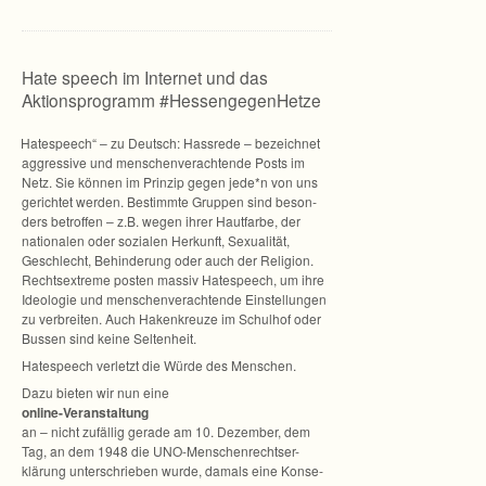
Hate speech im Internet und das
Aktionsprogramm #HessengegenHetze
„
Hate­speech“ – zu Deutsch: Hass­rede – bezeich­net
aggres­sive und men­schen­ver­ach­tende Posts im
Netz. Sie kön­nen im Prin­zip gegen jede*n von uns
gerich­tet wer­den. Bestimmte Grup­pen sind beson­
ders betrof­fen – z.B. wegen ihrer Haut­farbe, der
natio­na­len oder sozia­len Her­kunft, Sexua­li­tät,
Geschlecht, Behin­de­rung oder auch der Reli­gion.
Rechts­ex­treme pos­ten mas­siv Hate­speech, um ihre
Ideo­lo­gie und men­schen­ver­ach­tende Ein­stel­lun­gen
zu ver­brei­ten. Auch Haken­kreuze im Schul­hof oder
Bus­sen sind keine Seltenheit.
Hate­speech ver­letzt die Würde des Menschen.
Dazu bie­ten wir nun eine
online-Veranstaltung
an – nicht zufäl­lig gerade am 10. Dezem­ber, dem
Tag, an dem 1948 die UNO-Menschenrechtser-
klärung unter­schrie­ben wurde, damals eine Kon­se­