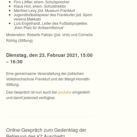
Finn Löff­ler, ehem. Schulsprecher
Klaus Holl, ehem. Schuldirektor
Man­fred Levy, jüd. Museum Frankfurt
Jugend­fuß­ball­spie­ler des Frank­fur­ter jüd. Sport­
ver­eins Makkabi
Luis Engel­hardt, Lei­ter des Fuß­ball­pro­jek­tes
„Kein Platz für Antisemitismus“
Mode­ra­tion: Roberto Fabian (jüd.
) und Cor­ne­lia
VHS
Rüh­lig (Stiftung)
Diens­tag, den 23. Februar 2021, 15:00
– 16:30
Eine gemein­same Ver­an­stal­tung der jüdi­schen
Volks­hoch­schule Frank­furt und der Margit-Horváth-
Stiftung.
Das Gespräch ist nun auch bei
youtube
ein­ge­stellt
und damit jeder­zeit verfügbar.
Online-Gespräch zum Gedenktag der
Befreiung des
Auschwitz
KZ