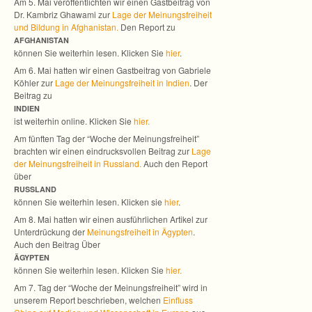
Am 5. Mai ver­öf­fent­lich­ten wir einen Gast­bei­trag von
Dr. Kam­briz Gha­wami zur
Lage der Mei­nungs­frei­heit
und Bil­dung in Afgha­nis­tan.
Den Report zu
AFGHANISTAN
kön­nen Sie wei­ter­hin lesen. Kli­cken Sie
hier
.
Am 6. Mai hat­ten wir einen Gast­bei­trag von Gabriele
Köh­ler zur
Lage der Mei­nungs­frei­heit in Indien
. Der
Bei­trag zu
INDIEN
ist wei­ter­hin online. Kli­cken Sie
hier.
Am fünf­ten Tag der “Woche der Mei­nungs­frei­heit”
brach­ten wir einen ein­drucks­vol­len Bei­trag zur
Lage
der Mei­nungs­frei­heit in Russ­land.
Auch den Report
über
RUSSLAND
kön­nen Sie wei­ter­hin lesen. Kli­cken sie
hier
.
Am 8. Mai hat­ten wir einen aus­führ­li­chen Arti­kel zur
Unter­drü­ckung der
Mei­nungs­frei­heit in Ägyp­ten
.
Auch den Bei­trag Über
ÄGYPTEN
kön­nen Sie wei­ter­hin lesen. Kli­cken Sie
hier.
Am 7. Tag der “Woche der Mei­nungs­frei­heit” wird in
unse­rem Report beschrie­ben, wel­chen
Ein­fluss