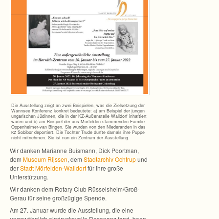
Die Aus­stel­lung zeigt an zwei Bei­spie­len, was die Ziel­set­zung der
Wann­see Kon­fe­renz kon­kret bedeu­tete: a) am Bei­spiel der jun­gen
unga­ri­schen Jüdin­nen, die in der KZ-Außenstelle Wall­dorf inhaf­tiert
waren und b) am Bei­spiel der aus Mör­fel­den stam­men­den Fami­lie
Oppenheimer-van Bin­gen. Sie wur­den von den Nie­deran­den in das
Sobi­bor depor­tiert. Die Toch­ter Trude durfte damals ihre Puppe
KZ
nicht mit­neh­men. Sie ist nun ein Zen­trum der Ausstellung.
Wir dan­ken Mari­anne Buis­mann, Dick Poort­man,
dem
Museum Rijs­sen
, dem
Stadt­ar­chiv Och­trup
und
der
Stadt Mörfelden-Walldorf
für ihre große
Unterstützung.
Wir dan­ken dem Rotary Club Rüsselsheim/Groß-
Gerau für seine groß­zü­gige Spende.
Am 27. Januar wurde die Aus­stel­lung, die eine
unge­wöhn­lich ein­drucks­volle Reso­nanz fand, been­