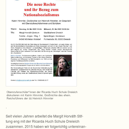
Oberstufenschüler*innen der Ricarda Huch Schule Drei­eich
dis­ku­tie­ren mit Kat­rin Himm­ler, Groß­nichte des ehem.
Reichs­füh­rers der
Hein­rich Himmler
SS
.
Seit vie­len Jah­ren arbei­tet die Mar­git Hor­váth Stif­
tung eng mit der Ricarda Huch Schule Drei­eich
zusam­men. 2015 haben wir fol­ge­rich­tig unter­ein­an­