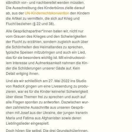
ständ­lich vor– und nach­be­rei­tet wer­den müss­ten.
Die Aus­schrei­bung des Kin­der­bü­ros zielte dar­auf
ab, aus der
UN-Kinderrechtskonvention
den Kin­dern
die Arti­kel zu ver­mit­teln, die sich auf Krieg und
Flucht bezie­hen (§ 22 und 38).
Alle Gesprächspartner*innen baten wir, nicht nur
vom Grauen des Krie­ges und den Schwie­rig­kei­ten
der Flucht zu erzäh­len, son­dern zugleich auch über
die Schön­hei­ten des Hei­mat­lan­des zu spre­chen,
typi­sche Spei­sen mit­zu­brin­gen und auch ein Lied,
das für sie beson­ders wich­tig ist. Mit ein­drucks­vol­
lem Inter­esse und Auf­merk­sam­keit nah­men die Kin­
der die Schil­de­run­gen unse­rer Gäste auf. Kein
Detail ent­ging ihnen.
Und als wir schließ­lich am 27. Mai 2022 ins Stu­dio
von RadioX gin­gen um eine Live­sen­dung zu pro­du­
zie­ren, war es für die Kin­der kei­ner­lei Schwie­rig­keit
über diese The­men frei zu spre­chen und auch auf
alle Fra­gen spon­tan zu ant­wor­ten. Dazwi­schen wur­
den zahl­rei­che Aus­schnitte aus unse­ren Gesprä­
chen mit Josef aus der Ukraine, der jun­gen Ira­ne­rin
Maria und Fatima aus Afgha­nis­tan sowie deren
Lieb­lings­lie­der eingespielt.
Doch hören Sie selbst. Die drei Grund­schü­le­rin­nen,