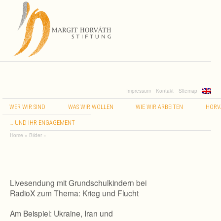
Impressum
Kontakt
Sitemap
WER
WIR
SIND
WAS
WIR
WOLLEN
WIE
WIR
ARBEITEN
HORV
…
UND
IHR
ENGAGEMENT
Home
»
Bilder
»
Livesendung mit Grundschulkindern bei
RadioX zum Thema: Krieg und Flucht
Am Bei­spiel: Ukraine, Iran und