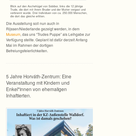
Blick auf den Asche­hü­gel von Sobi­bor, links die 12 jäh­rige
Trude, die dort mit ihrem Bru­der und der Mut­ter ver­gast und
ver­brannt wurde. Drei Indi­vi­duen von ca. 250.000 Men­schen,
die dort das glei­che erlitten.
Die Aus­stel­lung soll nun auch in
Rijssen/Niederlande gezeigt wer­den, in dem
Museum
, das uns “Tru­des Puppe” als Leih­gabe zur
Ver­fü­gung stellte. Geplant ist dafür der­zeit Anfang
Mai im Rah­men der dor­ti­gen
Befreiungsfeierlichkeiten.
5 Jahre Horváth-Zentrum: Eine
Veranstaltung mit Kindern und
Enkel*innen von ehemaligen
Inhaftierten.