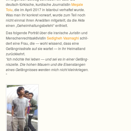
deutsch-türkische, kur­di­sche Jour­na­lis­tin
Meşale
Tolu
, die im April 2017 in Istan­bul ver­haf­tet wurde.
Was man ihr kon­kret vor­warf, wurde zum Teil noch
nicht ein­mal ihren Anwäl­ten mit­ge­teilt, da die Akte
einen „Geheim­hal­tungs­be­fehl“ enthielt.
Das fol­gende Por­trät über die ira­ni­sche Juris­tin und
Men­schen­rechts­ak­ti­vis­tin
Sedig­heh Vas­maghi
schil­
dert eine Frau, die — wohl wis­send, dass eine
Gefäng­nis­strafe auf sie war­tet — in ihr Hei­mat­land
zurück­kehrt.
“Ich möchte frei leben — und sei es in einer Gefäng­
nis­zelle. Die hohen Mau­ern und die Eisen­stan­gen
eines Gefäng­nis­ses wer­den mich nicht klein­krie­gen.
”