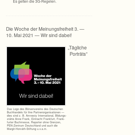
Es gel­ten die 3G-Regelen.
Die Woche der Meinungsfreiheit 3. —
10. Mai 2021 — Wir sind dabei!
„
Täg­li­che
Porträts”
Das Logo des Bör­sen­ver­eins des Deut­schen
Buch­han­dels für ihre Part­ner­or­ga­ni­sa­tio­nen —
dies sind z. B. Amnesty Inter­na­tio­nal, Bil­dungs­
stätte Anne Frank, Ein­tracht Frank­furt, Frank­
fur­ter Buch­messe, Repor­ter ohne Gren­zen,
PEN-Zentrum Deutsch­land und auch die
Margit-Horváth-Stiftung u.v.a.m.