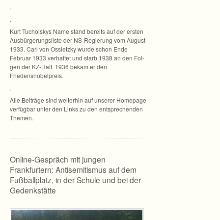
.
.
Kurt Tuchols­kys Name stand bereits auf der ers­ten
Aus­bür­ge­rungs­liste der NS-Regierung vom August
1933. Carl von Ossietzky wurde schon Ende
Februar 1933 ver­haf­tet und starb 1938 an den Fol­
gen der KZ-Haft. 1936 bekam er den
Friedensnobelpreis.
.
Alle Bei­träge sind wei­ter­hin auf unse­rer Home­page
ver­füg­bar unter den Links zu den ent­spre­chen­den
Themen.
Online-Gespräch mit jungen
Frankfurtern: Antisemitismus auf dem
Fußballplatz, in der Schule und bei der
Gedenkstätte