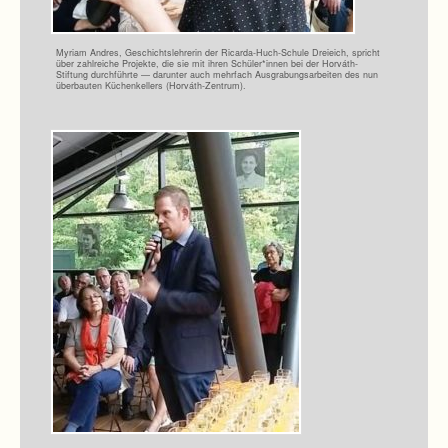
Myriam And­res, Geschichts­leh­re­rin der Ricarda-Huch-Schule Drei­eich, spricht
über zahl­rei­che Pro­jekte, die sie mit ihren Schüler*innen bei der Horváth-
Stiftung durch­führte — dar­un­ter auch mehr­fach Aus­gra­bungs­ar­bei­ten des nun
über­bau­ten Küchen­kel­lers (Horváth-Zentrum).