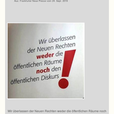
Aus: Frank­fur­ter Neue Presse vom 24. Sept. 2019
Wir über­las­sen der Neuen Rech­ten weder die öffent­li­chen Räume noch