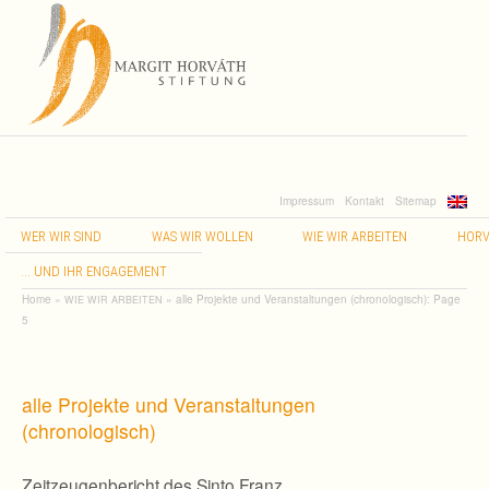
Impressum
Kontakt
Sitemap
WER
WIR
SIND
WAS
WIR
WOLLEN
WIE
WIR
ARBEITEN
HORV
…
UND
IHR
ENGAGEMENT
Home
»
»
alle Projekte und Veranstaltungen (chronologisch)
: Page
WIE
WIR
ARBEITEN
5
alle Projekte und Veranstaltungen
(chronologisch)
Zeitzeugenbericht des Sinto Franz