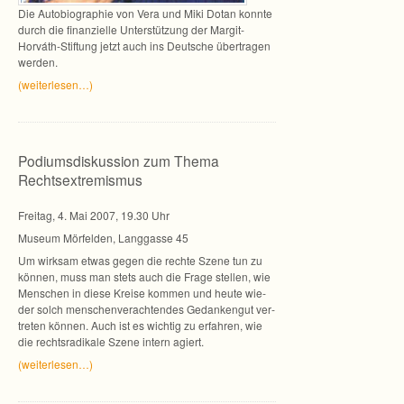
Die Auto­bio­gra­phie von Vera und Miki Dotan konnte
durch die finan­zi­elle Unter­stüt­zung der Margit-
Horváth-Stiftung jetzt auch ins Deut­sche über­tra­gen
werden.
(wei­ter­le­sen…)
Podiumsdiskussion zum Thema
Rechtsextremismus
Frei­tag, 4. Mai 2007, 19.30 Uhr
Museum Mör­fel­den, Lang­gasse 45
Um wirk­sam etwas gegen die rechte Szene tun zu
kön­nen, muss man stets auch die Frage stel­len, wie
Men­schen in diese Kreise kom­men und heute wie­
der solch men­schen­ver­ach­ten­des Gedan­ken­gut ver­
tre­ten kön­nen. Auch ist es wich­tig zu erfah­ren, wie
die rechts­ra­di­kale Szene intern agiert.
(wei­ter­le­sen…)