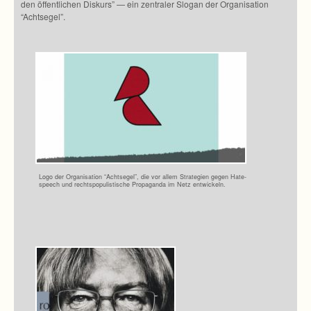
den öffent­li­chen Dis­kurs” — ein zen­tra­ler Slo­gan der Orga­ni­sa­tion
“Achtsegel”.
Logo der Orga­ni­sa­tion “Acht­se­gel”, die vor allem Stra­te­gien gegen Hate-
speech und rechts­po­pu­lis­ti­sche Pro­pa­ganda im Netz entwickeln.