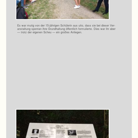
Es war mutig von der 15-jährigen Schü­le­rin aus uito, dass sie bei die­ser Ver­
an­stal­tung spon­tan ihre Grund­hal­tung öffent­lich for­mu­lierte. Dies war ihr aber
— trotz der eige­nen Scheu — ein gro­ßes Anliegen.