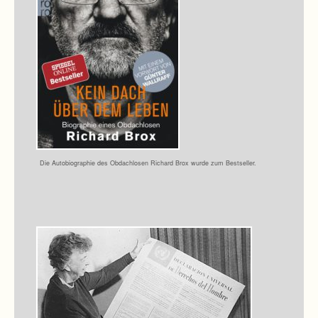
Die Auto­bio­gra­phie des Obdach­lo­sen Richard Brox wurde zum Bestseller.