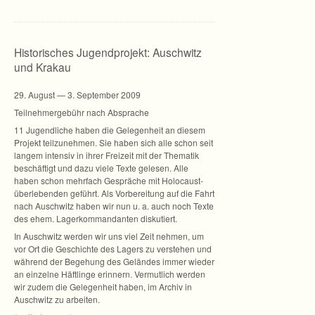
Historisches Jugendprojekt: Auschwitz
und Krakau
29. August — 3. Sep­tem­ber 2009
Teil­neh­mer­ge­bühr nach Absprache
11 Jugend­li­che haben die Gele­gen­heit an die­sem
Pro­jekt teil­zu­neh­men. Sie haben sich alle schon seit
lan­gem inten­siv in ihrer Frei­zeit mit der The­ma­tik
beschäf­tigt und dazu viele Texte gele­sen. Alle
haben schon mehr­fach Gesprä­che mit Holo­caust­
über­le­ben­den geführt. Als Vor­be­rei­tung auf die Fahrt
nach Ausch­witz haben wir nun u. a. auch noch Texte
des ehem. Lager­kom­man­dan­ten diskutiert.
In Ausch­witz wer­den wir uns viel Zeit neh­men, um
vor Ort die Geschichte des Lagers zu ver­ste­hen und
wäh­rend der Bege­hung des Gelän­des immer wie­der
an ein­zelne Häft­linge erin­nern. Ver­mut­lich wer­den
wir zudem die Gele­gen­heit haben, im Archiv in
Ausch­witz zu arbeiten.