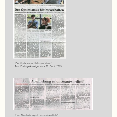
“Der Opti­mis­mus bleibt ver­hal­ten.“
Aus: Freitags-Anzeiger vom 26. Sept. 2019
“Eine Abschie­bung ist unver­ant­wort­lich.“