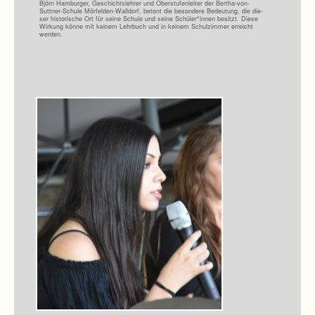
Björn Ham­bur­ger, Geschichts­leh­rer und Ober­stu­fen­lei­ter der Bertha-von-
Suttner-Schule Mörfelden-Walldorf, betont die beson­dere Bedeu­tung, die die­
ser his­to­ri­sche Ort für seine Schule und seine Schüler*innen besitzt. Diese
Wir­kung könne mit kei­nem Lehr­buch und in kei­nem Schul­zim­mer erreicht
werden.