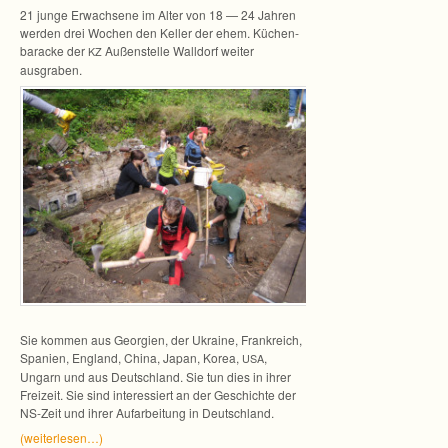
21 junge Erwach­sene im Alter von 18 — 24 Jah­ren
wer­den drei Wochen den Kel­ler der ehem. Küchen­
ba­ra­cke der
Außen­stelle Wall­dorf wei­ter
KZ
ausgraben.
Sie kom­men aus Geor­gien, der Ukraine, Frank­reich,
Spa­nien, Eng­land, China, Japan, Korea,
,
USA
Ungarn und aus Deutsch­land. Sie tun dies in ihrer
Frei­zeit. Sie sind inter­es­siert an der Geschichte der
NS-Zeit und ihrer Auf­ar­bei­tung in Deutschland.
(wei­ter­le­sen…)