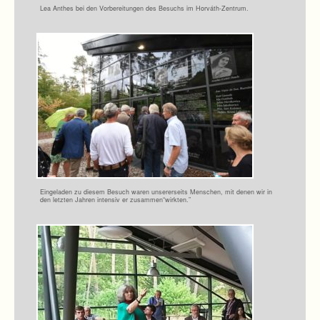
Lea Anthes bei den Vor­be­rei­tun­gen des Besuchs im Horváth-Zentrum.
Ein­ge­la­den zu die­sem Besuch waren unse­rer­seits Men­schen, mit denen wir in
den letz­ten Jah­ren inten­siv er zusammen“wirkten.”