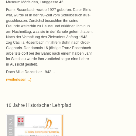
Museum Mör­fel­den, Lang­gasse 45
Franz Rosen­bach wurde 1927 gebo­ren. Da er Sinto
war, wurde er in der NS-Zeit vom Schul­be­such aus­
ge­schlos­sen. Zunächst besuch­ten ihn seine
Freunde wei­ter­hin zu Hause und erklär­ten ihm nun
am Nach­mit­tag, was sie in der Schule gelernt hat­ten.
Nach der Ver­haf­tung des Zieh­va­ters Anfang 1943
zog Cäci­lia Rosen­bach mit ihrem Sohn nach Groß-
Siegharts. Der damals 16-jährige Franz Rosen­bach
arbei­tete dort bei der Bahn; nach einem hal­ben Jahr
im Gleis­bau wurde ihm zunächst sogar eine Lehre
in Aus­sicht gestellt.
Doch Mitte Dezem­ber 1942…
(wei­ter­le­sen…)
10 Jahre Historischer Lehrpfad