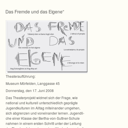
„
Das Fremde und das Eigene”
Thea­ter­auf­füh­rung:
Museum Mör­fel­den, Lang­gasse 45
Don­ners­tag, den 17. Juni 2008
Das Thea­ter­pro­jekt wid­met sich der Frage, wie
natio­nal und kul­tu­rell unter­schied­lich geprägte
Jugend­kul­tu­ren im All­tag mit­ein­an­der umge­hen,
sich abgren­zen und von­ein­an­der ler­nen. Jugend­li­
che einer Klasse der Bertha-von-Suttner-Schule
nah­men in einem ers­ten Schritt unter der Lei­tung