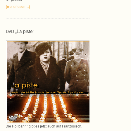
(wei­ter­le­sen…)
„La piste”
DVD
„
Die Roll­bahn” gibt es jetzt auch auf Französisch.