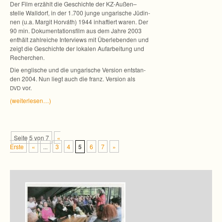
Der Film erzählt die Geschichte der KZ-Außen–
stelle Wall­dorf, in der 1.700 junge unga­ri­sche Jüdin­
nen (u.a. Mar­git Hor­váth) 1944 inhaf­tiert waren. Der
90 min. Doku­men­ta­ti­ons­film aus dem Jahre 2003
ent­hält zahl­rei­che Inter­views mit Über­le­ben­den und
zeigt die Geschichte der loka­len Auf­ar­bei­tung und
Recherchen.
Die eng­li­sche und die unga­ri­sche Ver­sion ent­stan­
den 2004. Nun liegt auch die franz. Ver­sion als
vor.
DVD
(wei­ter­le­sen…)
Seite 5 von 7
«
Erste
«
...
3
4
5
6
7
»