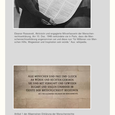
Elea­nor Roo­se­velt, Akti­vis­tin und enga­gierte Mit­ver­fas­se­rin der Men­schen­
rechts­er­klä­rung. Am 10. Dez. 1948 ver­kün­dete sie in Paris, dass die Men­
schen­rechts­er­klä­rung ange­nom­men sei und diese nun “für Mil­lio­nen von Men­
schen Hilfe, Weg­wei­ser und Inspi­ra­tion sein würde.” Aus: wikipedia.
Arti­kel 1 der All­ge­mei­nen Erklä­rung der Menschenrechte