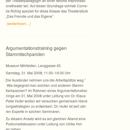
der Thea­ter­päd­ago­gin an einer Woche Impro­vi­sa­ti­
ons­thea­ter teil. Auf die­ser Grund­lage schrieb Cor­ne­
lia Rüh­lig spe­zi­ell für diese Klasse das Thea­ter­stück
„Das Fremde und das Eigene”.
(weiterlesen…)
Argumentationstraining gegen
Stammtischparolen
Museum Mör­fel­den, Lang­gasse 45
Sams­tag, 31. Mai 2008; 11.00–19.00 Uhr
„
Die Aus­län­der neh­men uns die Arbeits­plätze weg.”
Wie begeg­net man sol­chen und ande­ren Stamm­
tisch­pa­ro­len? Im Rah­men eines Argu­men­ta­ti­ons­trai­
nings am 31. Mai 2008 unter Lei­tung von Dr. Klaus-
Peter Hufer wol­len wir ver­su­chen gemein­sam Hand­
lungs­stra­te­gien zu ent­wi­ckeln. Dr. Hufer ist seit Jah­
ren Experte in sol­chen Seminaren.
Zu die­sem Ansatz wird es am glei­chen Abend eine
Podi­ums­dis­kus­sion unter Lei­tung von Ulrike Hol­
ler geben.