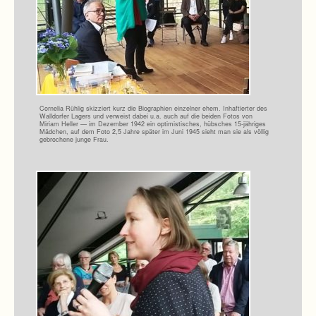
Cor­ne­lia Rüh­lig skiz­ziert kurz die Bio­gra­phien ein­zel­ner ehem. Inhaf­tier­ter des
Wall­dor­fer Lagers und ver­weist dabei u.a. auch auf die bei­den Fotos von
Miriam Hel­ler — im Dezem­ber 1942 ein opti­mis­ti­sches, hüb­sches 15-jähriges
Mäd­chen, auf dem Foto 2,5 Jahre spä­ter im Juni 1945 sieht man sie als völ­lig
gebro­chene junge Frau.