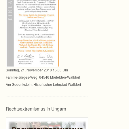
Sonn­tag, 21. Novem­ber 2010 15.00 Uhr
Familie-Jürges-Weg, 64546 Mörfelden-Walldorf
Am Gedenk­stein, His­to­ri­scher Lehr­pfad Walldorf
Rechtsextremismus in Ungarn