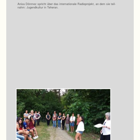
Anisa Dön­mez spricht über das inter­na­tio­nale Radio­pro­jekt, an dem sie teil­
nahm: Jugend­kul­tur in Teheran.