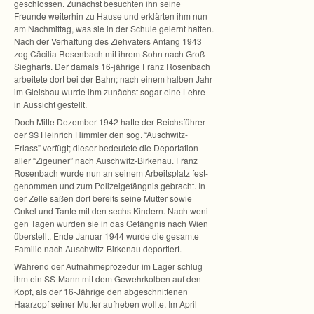
ge­schlos­sen. Zunächst besuch­ten ihn seine
Freunde wei­ter­hin zu Hause und erklär­ten ihm nun
am Nach­mit­tag, was sie in der Schule gelernt hat­ten.
Nach der Ver­haf­tung des Zieh­va­ters Anfang 1943
zog Cäci­lia Rosen­bach mit ihrem Sohn nach Groß-
Siegharts. Der damals 16-jährige Franz Rosen­bach
arbei­tete dort bei der Bahn; nach einem hal­ben Jahr
im Gleis­bau wurde ihm zunächst sogar eine Lehre
in Aus­sicht gestellt.
Doch Mitte Dezem­ber 1942 hatte der Reichs­füh­rer
der
Hein­rich Himm­ler den sog. “Auschwitz-
SS
Erlass” ver­fügt; die­ser bedeu­tete die Depor­ta­tion
aller “Zigeu­ner” nach Auschwitz-Birkenau. Franz
Rosen­bach wurde nun an sei­nem Arbeits­platz fest­
ge­nom­men und zum Poli­zei­ge­fäng­nis gebracht. In
der Zelle saßen dort bereits seine Mut­ter sowie
Onkel und Tante mit den sechs Kin­dern. Nach weni­
gen Tagen wur­den sie in das Gefäng­nis nach Wien
über­stellt. Ende Januar 1944 wurde die gesamte
Fami­lie nach Auschwitz-Birkenau deportiert.
Wäh­rend der Auf­nah­me­pro­ze­dur im Lager schlug
ihm ein SS-Mann mit dem Gewehr­kol­ben auf den
Kopf, als der 16-Jährige den abge­schnit­te­nen
Haarzopf sei­ner Mut­ter auf­he­ben wollte. Im April