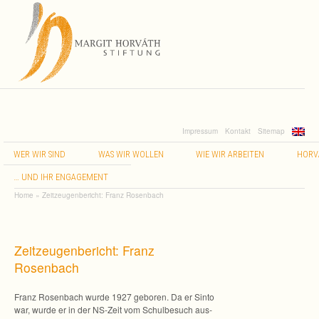
Impressum
Kontakt
Sitemap
WER
WIR
SIND
WAS
WIR
WOLLEN
WIE
WIR
ARBEITEN
HORV
…
UND
IHR
ENGAGEMENT
Home
»
Zeitzeugenbericht: Franz Rosenbach
Zeit­zeu­gen­be­richt: Franz
Rosenbach
Franz Rosen­bach wurde 1927 gebo­ren. Da er Sinto
war, wurde er in der NS-Zeit vom Schul­be­such aus­