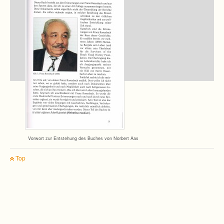
Vor­wort zur Ent­ste­hung des Buches von Nor­bert Aas
Top