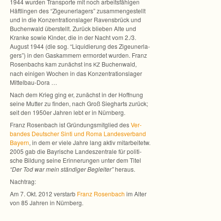
1944 wur­den Trans­porte mit noch arbeits­fä­hi­gen
Häft­lin­gen des “Zigeu­ner­la­gers” zusam­men­ge­stellt
und in die Kon­zen­tra­ti­ons­la­ger Ravens­brück und
Buchen­wald über­stellt. Zurück blie­ben Alte und
Kranke sowie Kin­der, die in der Nacht vom 2./3.
August 1944 (die sog. “Liqui­die­rung des Zigeu­ner­la­
gers”) in den Gas­kam­mern ermor­det wur­den. Franz
Rosen­bachs kam zunächst ins
Buchen­wald,
KZ
nach eini­gen Wochen in das Kon­zen­tra­ti­ons­la­ger
Mittelbau-Dora …
Nach dem Krieg ging er, zunächst in der Hoff­nung
seine Mut­ter zu fin­den, nach Groß Sieg­harts zurück;
seit den 1950er Jah­ren lebt er in Nürnberg.
Franz Rosen­bach ist Grün­dungs­mit­glied des
Ver­
ban­des Deut­scher Sinti und Roma Lan­des­ver­band
Bay­ern
, in dem er viele Jahre lang aktiv mit­ar­bei­tetw.
2005 gab die Bay­ri­sche Lan­des­zen­trale für poli­ti­
sche Bil­dung seine Erin­ne­run­gen unter dem Titel
“Der Tod war mein stän­di­ger Beglei­ter”
her­aus.
Nach­trag:
Am 7. Okt. 2012 ver­starb
Franz Rosen­bach
im Alter
von 85 Jah­ren in Nürnberg.