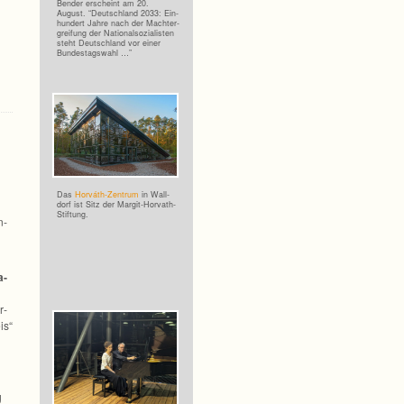
Ben­der erscheint am 20.
August. “Deutsch­land 2033: Ein­
hun­dert Jahre nach der Macht­er­
grei­fung der Natio­nal­so­zia­lis­ten
steht Deutsch­land vor einer
Bundestagswahl …”
Das
Horváth-Zentrum
in Wall­
dorf ist Sitz der Margit-Horvath-
Stiftung.
n­
a­
r­
is“
g