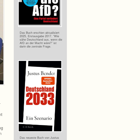
Das Buch erschien aktua­li­siert
2025, Erst­aus­gabe 2017. “Wie
sähe Deutsch­land aus, wenn die
AfD an der Macht wäre?” ist
darin die zen­trale Frage.
­
nt
ng
n
Das neu­este Buch von Jus­tus