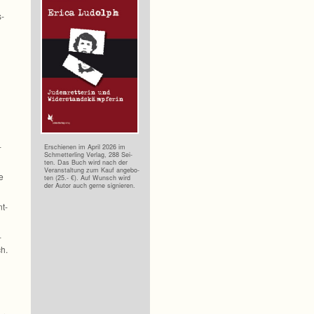
s­
­
Erschie­nen im April 2026 im
Schmet­ter­ling Ver­lag, 288 Sei­
ten. Das Buch wird nach der
Ver­an­stal­tung zum Kauf ange­bo­
ze
ten (25.- €). Auf Wunsch wird
der Autor auch gerne signieren.
nt­
­
ch.