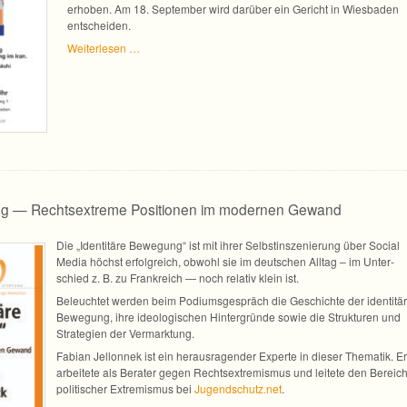
erho­ben. Am 18. Sep­tem­ber wird dar­über ein Gericht in Wies­ba­den
entscheiden.
Wei­ter­le­sen …
ung — Rechtsextreme Positionen im modernen Gewand
Die „Iden­ti­täre Bewe­gung“ ist mit ihrer Selbst­in­sze­nie­rung über Social
Media höchst erfolg­reich, obwohl sie im deut­schen All­tag – im Unter­
schied z. B. zu Frank­reich — noch rela­tiv klein ist.
Beleuch­tet wer­den beim Podi­ums­ge­spräch die Geschichte der iden­ti­tä­
Bewe­gung, ihre ideo­lo­gi­schen Hin­ter­gründe sowie die Struk­tu­ren und
Stra­te­gien der Vermarktung.
Fabian Jel­lon­nek ist ein her­aus­ra­gen­der Experte in die­ser The­ma­tik. Er
arbei­tete als Bera­ter gegen Rechts­ex­tre­mis­mus und lei­tete den Bereic
poli­ti­scher Extre­mis­mus bei
Jugendschutz.net
.