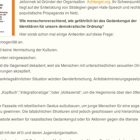
Jel­lon­nek ist Grün­der der Orga­ni­sa­tion
Achtsegel.org
. Ihr Schwer­punkt
liegt auf der Ent­wick­lung von Stra­te­gien gegen Hate-Speech und recht
po­pu­lis­ti­sche Pro­pa­ganda im Netz.
Wie men­schen­ver­ach­tend, wie gefähr­lich ist das Gedan­ken­gut der
Iden­ti­tä­ren für unsere demo­kra­ti­sche Ord­nung
?
Hier vorab schon mal einige Ant­wor­ten auf diese Frage:
o­ge­ni­tät an.
d keine Ver­mi­schung der Kulturen.
wer­den reingewaschen.
ist die Gegen­wart deka­dent, weil sie Men­schen mit unter­schied­li­chen sexu­el­len Ori
­run­gen akzeptiert.
er­kriegs­ähn­li­chen Situa­tion wür­den Gen­der­for­schung, Anti­dis­kri­mi­nie­rungs­ge­set
e „Kopftuch“,“Integrationslüge“,“oder „Volks­ver­rat“, um die Hege­mo­nie über den öffe
che Fas­sade mit rebel­li­schem Ges­tus auf­zu­bauen, um junge Men­schen für eine soge
u gewin­nen. Die tat­säch­li­chen Struk­tu­ren sind jedoch geschlos­sen und hierarchis
­ge­bote wer­ben für ras­sis­ti­sches Gedan­ken­gut oder für Aktio­nen gegen die libe­rale
etzt mit der
und deren Jugendorganisation.
AFD