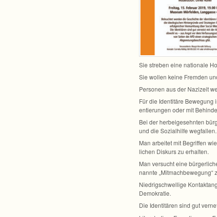
Sie stre­ben eine natio­nale Hom
Sie wol­len keine Frem­den un
Per­so­nen aus der Nazi­zeit 
Für die Iden­ti­täre Bewe­gung 
en­tie­run­gen oder mit Behin­de
Bei der her­bei­ge­sehn­ten bür­g
und die Sozi­al­hilfe wegfallen.
Man arbei­tet mit Begrif­fen wi
li­chen Dis­kurs zu erhalten.
Man ver­sucht eine bür­ger­li­
nannte „Mit­mach­be­we­gung“ z
Nied­rig­schwel­lige Kon­takt­an
Demokratie.
Die Iden­ti­tä­ren sind gut ver­n