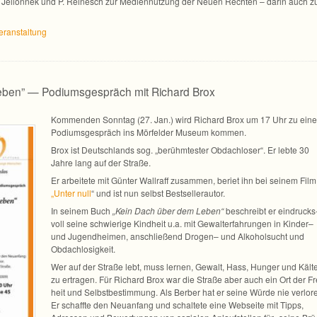
n F. Jel­lon­nek und P. Rei­nesch zur Medi­en­nut­zung der Neuen Rech­ten – darin auch z
 Veranstaltung
eben” — Podiumsgespräch mit Richard Brox
Kom­men­den Sonn­tag (27. Jan.) wird Richard Brox um 17 Uhr zu ein
Podi­ums­ge­spräch ins Mör­fel­der Museum kommen.
Brox ist Deutsch­lands sog. „berühm­tes­ter Obdach­lo­ser“. Er lebte 30
Jahre lang auf der Straße.
Er arbei­tete mit Gün­ter Wall­raff zusam­men, beriet ihn bei sei­nem Film
„Unter null
“ und ist nun selbst Bestsellerautor.
In sei­nem Buch
„Kein Dach über dem Leben“
beschreibt er ein­drucks
voll seine schwie­rige Kind­heit u.a. mit Gewalt­er­fah­run­gen in Kin­der–
und Jugend­hei­men, anschlie­ßend Dro­gen– und Alko­hol­sucht und
Obdachlosigkeit.
Wer auf der Straße lebt, muss ler­nen, Gewalt, Hass, Hun­ger und Kält
zu ertra­gen. Für Richard Brox war die Straße aber auch ein Ort der Fr
heit und Selbst­be­stim­mung. Als Ber­ber hat er seine Würde nie ver­lo­r
Er schaffte den Neu­an­fang und schal­tete eine Web­seite mit Tipps,