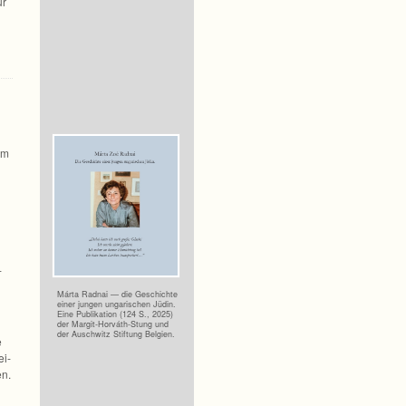
ur
em
­
Márta Rad­nai — die Geschichte
einer jun­gen unga­ri­schen Jüdin.
Eine Publi­ka­tion (124 S., 2025)
der Margit-Horváth-Stung und
der Ausch­witz Stif­tung Belgien.
e
ei­
en.