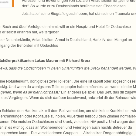
Adres­sen und Bewer­tun­gen von sozia­len Anlauf­stel­len für „seine Brü
der“. So wurde er zu Deutsch­lands berühm­tes­ten Obdachlosen.
Jetzt hat er seine Bio­gra­fie geschrie­ben, hat sich sei­nen Trau­mata un
 Buch und über Vor­träge ein­nimmt, will er ein Hos­piz und Hotel für Obdach­lose
ie er selbst erfah­ren hat, weitergeben.
ber Not­un­ter­künfte, Anlauf­stel­len, Armut in Deutsch­land, Hartz
, den Man­gel an
IV
mgang der Behör­den mit Obdachlos
…
hü­ler­prak­ti­kan­ten Lukas Mau­rer mit Richard Brox:
views, dass die Obdach­lo­sen in vie­len Unter­künf­ten wie Dreck behan­delt wer­den. 
e Not­un­ter­kunft, dort gibt es zwei Toi­let­ten. Die eine ist kaputt oder abge­schlos­se
­ckig. Und wenn du wenigs­tens Toi­let­ten­pa­pier haben möch­test, ant­wor­tet dir der Mi
 gehen, wenn es dir hier nicht passt.“
Ein ande­res Bei­spiel: Das Bett, das dir zuge­w
 des Vor­gän­gers. Wenn du dich dar­über beschwerst, ant­wor­tet dir der Betreuer wie
m Schla­fen den Haut­kon­takt mit dem Bett ver­mei­den, um sich keine Krank­hei­ten, wi
­er­kran­kun­gen oder Kopf­läuse zu holen. Außer­dem teilst du dein Zim­mer nor­ma­ler
­so­nen. Die meis­ten Obdach­lo­sen sind krank, viele sind
posi­tiv. Und wegen den
HIV
an­der ist es wich­tig, dass an Wochen­en­den und Fei­er­ta­gen auch nachts Betreuer da
 anspre­chen kann. Die ver­schie­de­nen Grup­pen — Alko­ho­li­ker, Dro­gen­ab­hän­gige,