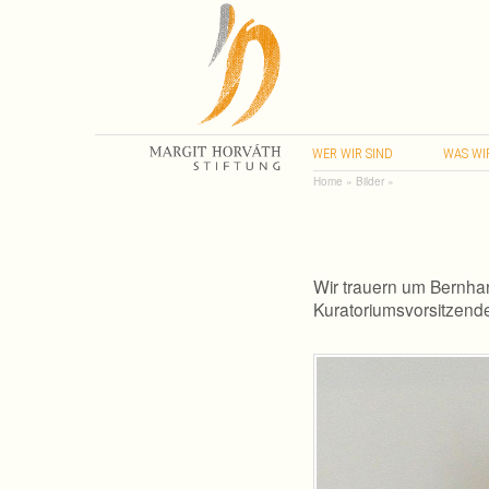
WER
WIR
SIND
WAS
WI
Home
»
Bilder
»
Wir trauern um Bernhar
Kuratoriumsvorsitzende