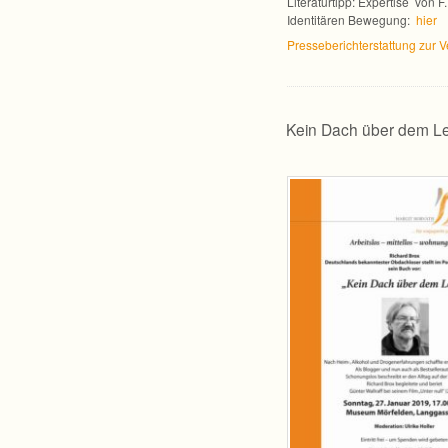
Lite­ra­tur­tipp: Exper­tise vo
Iden­ti­tä­ren Bewe­gung:
hier
Pres­se­be­richt­er­stat­tung zur
“
Kein Dach über dem L