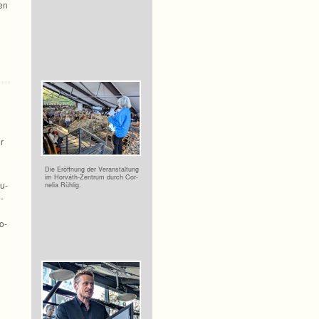
men
r
Die Eröff­nung der Ver­an­stal­tung
im Horváth-Zentrum durch Cor­
pu­
ne­lia Rühlig.
e­
o­