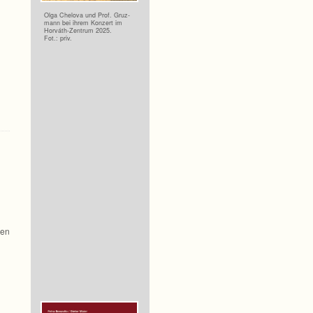
Olga Che­lova und Prof. Gruz­
mann bei ihrem Kon­zert im
Horváth-Zentrum 2025.
Fot.: priv.
ren
h