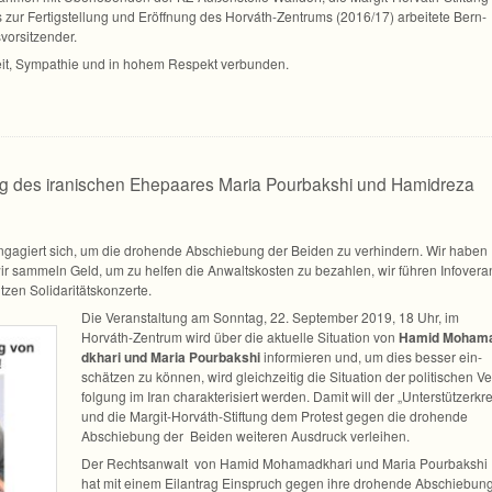
 zur Fer­tig­stel­lung und Eröff­nung des Horváth-Zentrums (2016/17) arbei­tete Bern­
svorsitzender.
­keit, Sym­pa­thie und in hohem Respekt verbunden.
g des iranischen Ehepaares Maria Pourbakshi und Hamidreza
ga­giert sich, um die dro­hende Abschie­bung der Bei­den zu ver­hin­dern. Wir haben
wir sam­meln Geld, um zu hel­fen die Anwalts­kos­ten zu bezah­len, wir füh­ren Info­ver­a
üt­zen Solidaritätskonzerte.
Die Ver­an­stal­tung am Sonn­tag, 22. Sep­tem­ber 2019, 18 Uhr, im
Horváth-Zentrum wird über die aktu­elle Situa­tion von
Hamid Moha­m
dkhari und Maria Pour­bak­shi
infor­mie­ren und, um dies bes­ser ein­
schät­zen zu kön­nen, wird gleich­zei­tig die Situa­tion der poli­ti­schen Ve
fol­gung im Iran cha­rak­te­ri­siert wer­den. Damit will der „Unter­stüt­zer­kre
und die Margit-Horváth-Stiftung dem Pro­test gegen die dro­hende
Abschie­bung der Bei­den wei­te­ren Aus­druck verleihen.
Der Rechts­an­walt von Hamid Moha­ma­dkhari und Maria Pour­bak­shi
hat mit einem Eil­an­trag Ein­spruch gegen ihre dro­hende Abschie­bun