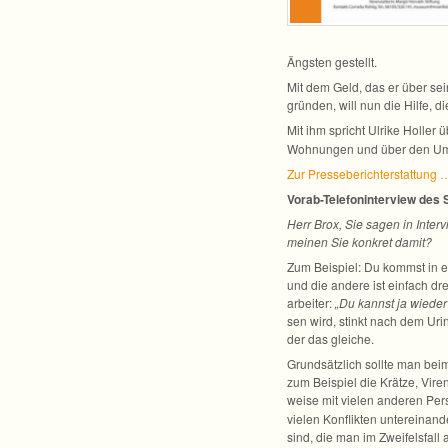
Ängs­ten gestellt.
Mit dem Geld, das er über sein
grün­den, will nun die Hilfe, d
Mit ihm spricht Ulrike Hol­ler ü
Woh­nun­gen und über den U
Zur Pres­se­be­richt­er­stat­tung 
Vorab-Telefoninterview des Sc
Herr Brox, Sie sagen in Inter­
mei­nen Sie kon­kret damit?
Zum Bei­spiel: Du kommst in ein
und die andere ist ein­fach dre
ar­bei­ter:
„Du kannst ja wie­der
sen wird, stinkt nach dem Urin
der das gleiche.
Grund­sätz­lich sollte man bei
zum Bei­spiel die Krätze, Viren
weise mit vie­len ande­ren Per
vie­len Kon­flik­ten unter­ein­
sind, die man im Zwei­fels­fall