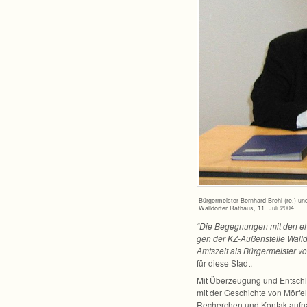
Bür­ger­meis­ter Bern­hard Brehl (re.)
Wall­dor­fer Rat­haus, 11. Juli 2004.
“Die Begeg­nun­gen mit den ehe­
gen der KZ-Außenstelle Wall­do
Amts­zeit als Bür­ger­meis­ter 
für diese Stadt.
Mit Über­zeu­gung und Ent­schlo
mit der Geschichte von Mörfel
Recher­chen und Kon­takt­auf­n