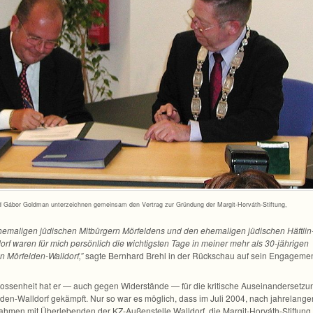
 und Gábor Gold­man unter­zeich­nen gemein­sam den Ver­trag zur Grün­dung der Margit-Horváth-Stiftung,
ma­li­gen jüdi­schen Mit­bür­gern Mör­fel­dens und den ehe­ma­li­gen jüdi­schen Häft­lin
rf waren für mich per­sön­lich die wich­tigs­ten Tage in mei­ner mehr als 30-jährigen
von Mörfelden-Walldorf,”
sagte Bern­hard Brehl in der Rück­schau auf sein Enga­ge­me
s­sen­heit hat er — auch gegen Wider­stände — für die kri­ti­sche Aus­ein­an­der­set­zu
den-Walldorf gekämpft. Nur so war es mög­lich, dass im Juli 2004, nach jah­re­lan­ge
ah­men mit Über­le­ben­den der KZ-Außenstelle Wall­dorf, die Margit-Horváth-Stiftung