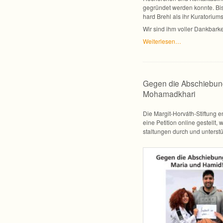
gegrün­det wer­den konnte. Bis
hard Brehl als ihr Kuratorium
Wir sind ihm vol­ler Dank­bar
Wei­ter­le­sen…
Gegen die Abschiebun
Mohamadkhari
Die Margit-Horváth-Stiftung en
eine Peti­tion online gestellt, 
stal­tun­gen durch und unter­st