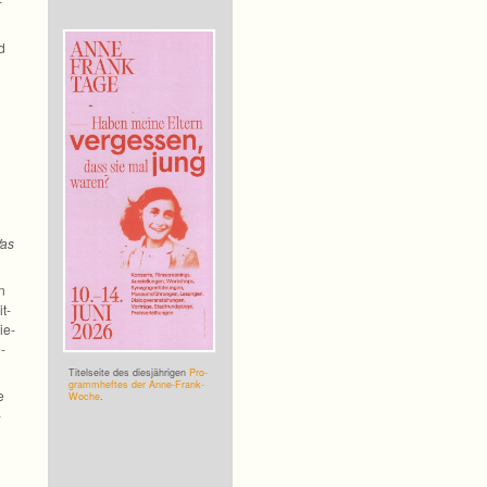
­
d
Was
n
t­
ie­
­
Titel­seite des dies­jäh­ri­gen
Pro­
gramm­hef­tes der Anne-Frank-
e
Woche
.
­