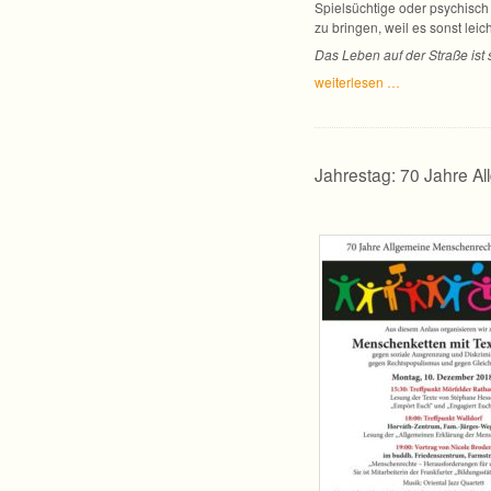
Spiel­süch­tige oder psy­chisc
zu brin­gen, weil es sonst leic
Das Leben auf der Straße ist 
wei­ter­le­sen …
Jahrestag: 70 Jahre A