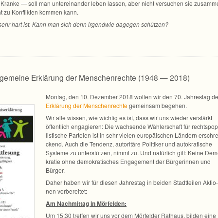
h Kranke — soll man unter­ein­an­der leben las­sen, aber nicht ver­su­chen sie zusam­
ht zu Kon­flik­ten kom­men kann.
sehr hart ist. Kann man sich denn irgend­wie dage­gen schützen?
llgemeine Erklärung der Menschenrechte (1948 — 2018)
Mon­tag, den 10. Dezem­ber 2018 wol­len wir den 70. Jah­res­tag de
Erklä­rung der Men­schen­rechte
gemein­sam begehen.
Wir alle wis­sen, wie wich­tig es ist, dass wir uns wie­der ver­stärkt
öffent­lich enga­gie­ren: Die wach­sende Wäh­ler­schaft für rechts­po­
lis­ti­sche Par­teien ist in sehr vie­len euro­päi­schen Län­dern erschr
ckend. Auch die Ten­denz, auto­ri­täre Poli­ti­ker und auto­kra­ti­sche
Sys­teme zu unter­stüt­zen, nimmt zu. Und natür­lich gilt: Keine Dem
kra­tie ohne demo­kra­ti­sches Enga­ge­ment der Bür­ge­rin­nen und
Bürger.
Daher haben wir für die­sen Jah­res­tag in bei­den Stadt­tei­len Aktio­
nen vorbereitet:
Am Nach­mit­tag in Mörfelden:
Um 15:30 tref­fen wir uns vor dem Mör­fel­der Rat­haus, bil­den eine