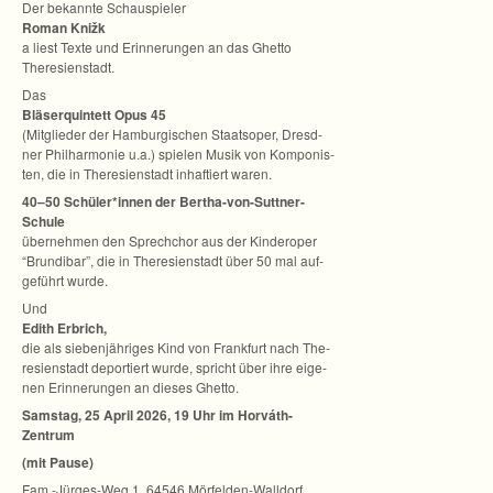
Der bekannte Schau­spie­ler
Roman Knižk
a liest Texte und Erin­ne­run­gen an das Ghetto
Theresienstadt.
Das
Blä­ser­quin­tett Opus 45
(Mit­glie­der der Ham­bur­gi­schen Staats­oper, Dresd­
ner Phil­har­mo­nie u.a.) spie­len Musik von Kom­po­nis­
ten, die in The­re­si­en­stadt inhaf­tiert waren.
40–50 Schüler*innen der Bertha-von-Suttner-
Schule
über­neh­men den Sprech­chor aus der Kin­der­oper
“Brun­dibar”, die in The­re­si­en­stadt über 50 mal auf­
ge­führt wurde.
Und
Edith Erbrich,
die als sie­ben­jäh­ri­ges Kind von Frank­furt nach The­
re­si­en­stadt depor­tiert wurde, spricht über ihre eige­
nen Erin­ne­run­gen an die­ses Ghetto.
Sams­tag, 25 April 2026, 19 Uhr im Horváth-
Zentrum
(mit Pause)
Fam.-Jürges-Weg 1, 64546 Mörfelden-Walldorf