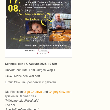
Sonn­tag, den 17. August 2025, 19 Uhr
Horváth-Zentrum, Fam.-Jürges-Weg 1
64546 Mörfelden-Walldorf
Ein­tritt frei– um Spen­den wird gebeten.
Die Pia­nis­ten
Olga Che­lova
und
Gri­gory Gruz­man
spie­len m Rah­men des
“Mör­fel­der Musik­fes­ti­vals”
und der
„Inter­kul­tu­rel­len Wochen“