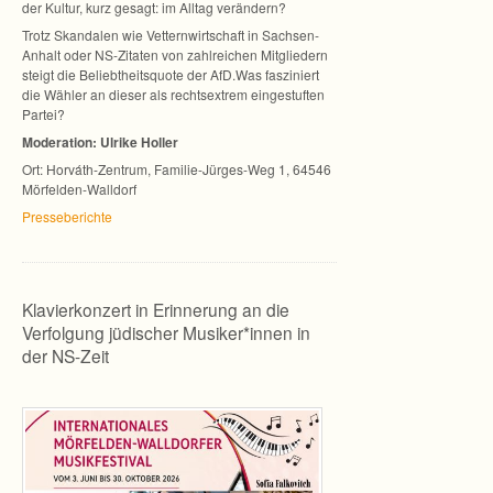
der Kul­tur, kurz gesagt: im All­tag verändern?
Trotz Skan­da­len wie Vet­tern­wirt­schaft in Sachsen-
Anhalt oder NS-Zitaten von zahl­rei­chen Mit­glie­dern
steigt die Beliebt­heits­quote der AfD.Was fas­zi­niert
die Wäh­ler an die­ser als rechts­ex­trem ein­ge­stuf­ten
Partei?
Mode­ra­tion: Ulrike Holler
Ort: Horváth-Zentrum, Familie-Jürges-Weg 1, 64546
Mörfelden-Walldorf
Pres­se­be­richte
Klavierkonzert in Erinnerung an die
Verfolgung jüdischer Musiker*innen in
der NS-Zeit