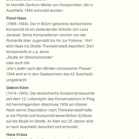
im Horváth-Zentrum Werke von Kom­po­nis­ten, die in
Ausch­witz 1944 ermor­det wurden:
Pavel Haas
(1899–1944): Der in Brünn gebo­rene tsche­chi­sche
Kom­po­nist ist ein bedeu­ten­der Schü­ler von Leos
Janácek. Seine Kom­po­si­tio­nen rei­chen von der
Roman­tik über Jugend­stil bis hin zur Folk­lore. 1941
wird Haas ins Ghetto The­re­si­en­stadt depor­tiert. Dort
kom­po­nierte er u.a. seine
„Stu­die für Streich­or­ches­ter“
oder auch die
„Vier Lie­der nach den Wor­ten chi­ne­si­scher Poe­sie“.
1944 wird er in den Gas­kam­mern des
Ausch­witz
KZ
umgebracht.
Gideon Klein
(1919–1945): Der tsche­chi­sche Kom­po­nist besuchte
seit dem 12. Lebens­jahr das Kon­ser­va­to­rium in Prag
mit her­vor­ra­gen­dem Abschluss 1939 am Kla­vier.
Nach sei­ner Depor­ta­tion nach The­re­si­en­stadt hatte
er als Pia­nist und Kom­po­nist wesent­li­chen Ein­fluss
auf die Musik im Ghetto. Im Alter von 25 Jah­ren wird
er nach Ausch­witz depor­tiert und ermordet.
Hans Krása