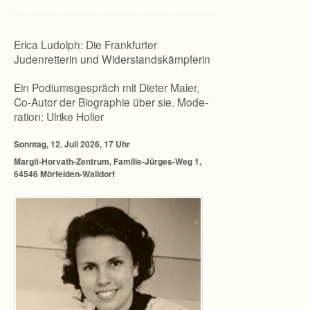
Erica Ludolph: Die Frankfurter
Judenretterin und Widerstandskämpferin
Ein Podi­ums­ge­spräch mit Die­ter Maier,
Co-Autor der Bio­gra­phie über sie. Mode­
ra­tion: Ulrike Holler
Sonn­tag, 12. Juli 2026, 17 Uhr
Margit-Horvath-Zentrum, Familie-Jürges-Weg 1,
64546 Mörfelden-Walldorf