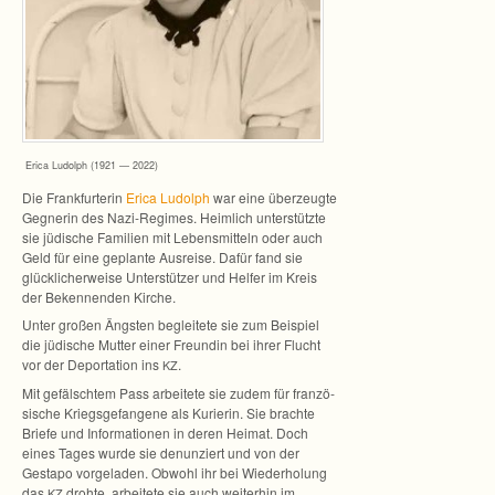
Erica Ludolph (1921 — 2022)
Die Frank­fur­te­rin
Erica Ludolph
war eine über­zeugte
Geg­ne­rin des Nazi-Regimes. Heim­lich unter­stützte
sie jüdi­sche Fami­lien mit Lebens­mit­teln oder auch
Geld für eine geplante Aus­reise. Dafür fand sie
glück­li­cher­weise Unter­stüt­zer und Hel­fer im Kreis
der Beken­nen­den Kirche.
Unter gro­ßen Ängs­ten beglei­tete sie zum Bei­spiel
die jüdi­sche Mut­ter einer Freun­din bei ihrer Flucht
vor der Depor­ta­tion ins
.
KZ
Mit gefälsch­tem Pass arbei­tete sie zudem für fran­zö­
si­sche Kriegs­ge­fan­gene als Kurie­rin. Sie brachte
Briefe und Infor­ma­tio­nen in deren Hei­mat. Doch
eines Tages wurde sie denun­ziert und von der
Gestapo vor­ge­la­den. Obwohl ihr bei Wie­der­ho­lung
das
drohte, arbei­tete sie auch wei­ter­hin im
KZ