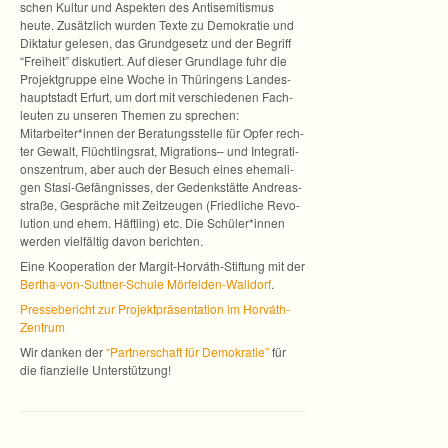
schen Kul­tur und Aspek­ten des Anti­se­mi­tis­mus
heute. Zusätz­lich wur­den Texte zu Demo­kra­tie und
Dik­ta­tur gele­sen, das Grund­ge­setz und der Begriff
“Frei­heit” dis­ku­tiert. Auf die­ser Grund­lage fuhr die
Pro­jekt­gruppe eine Woche in Thü­rin­gens Lan­des­
haupt­stadt Erfurt, um dort mit ver­schie­de­nen Fach­
leu­ten zu unse­ren The­men zu spre­chen:
Mitarbeiter*innen der Bera­tungs­stelle für Opfer rech­
ter Gewalt, Flücht­lings­rat, Migra­ti­ons– und Inte­gra­ti­
ons­zen­trum, aber auch der Besuch eines ehe­ma­li­
gen Stasi-Gefängnisses, der Gedenk­stätte Andre­as­
straße, Gesprä­che mit Zeit­zeu­gen (Fried­li­che Revo­
lu­tion und ehem. Häft­ling) etc. Die Schüler*innen
wer­den viel­fäl­tig davon berichten.
Eine Koope­ra­tion der Margit-Horváth-Stiftung mit der
Bertha-von-Suttner-Schule Mörfelden-Walldorf
.
Pres­se­be­richt zur Pro­jekt­prä­sen­ta­tion im Horváth-
Zentrum
Wir dan­ken der
“Part­ner­schaft für Demo­kra­tie”
für
die fian­zi­elle Unterstützung!