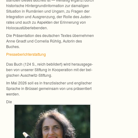
his­to­ri­sche Hin­ter­grund­in­for­ma­tion zur dama­li­gen
Situa­tion in Rumä­nien und Ungarn, zu Fra­gen der
Inte­gra­tion und Aus­gren­zung, der Rolle des Juden­
ra­tes und auch zu Aspek­ten der Erin­ne­rung von
Holocaustüberlebenden.
Die Prä­sen­ta­tion des deut­schen Tex­tes über­neh­men
Anne Gnadt und Cor­ne­lia Rüh­lig, Auto­rin des
Buches.
Pres­se­be­richt­er­stat­tung
Das Buch (124 S., reich bebil­dert) wird her­aus­ge­ge­
ben von unse­rer Stif­tung in Koope­ra­tion mit der bel­
gi­schen Auschwitz-Stiftung.
Im Mai 2026 soll es in fran­zö­si­scher und eng­li­scher
Spra­che in Brüs­sel gemein­sam von uns prä­sen­tiert
werden.
Die