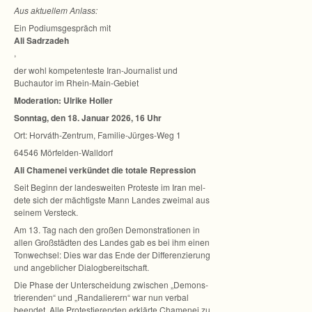
Aus aktu­el­lem Anlass:
Ein Podi­ums­ge­spräch mit
Ali Sadrz­a­deh
,
der wohl kom­pe­ten­teste Iran-Journalist und
Buch­au­tor im Rhein-Main-Gebiet
Mode­ra­tion: Ulrike Holler
Sonn­tag, den 18. Januar 2026, 16 Uhr
Ort: Horváth-Zentrum, Familie-Jürges-Weg 1
64546 Mörfelden-Walldorf
Ali Cha­menei ver­kün­det die totale Repression
Seit Beginn der lan­des­wei­ten Pro­teste im Iran mel­
dete sich der mäch­tigste Mann Lan­des zwei­mal aus
sei­nem Versteck.
Am 13. Tag nach den gro­ßen Demons­tra­tio­nen in
allen Groß­städ­ten des Lan­des gab es bei ihm einen
Ton­wech­sel: Dies war das Ende der Dif­fe­ren­zie­rung
und angeb­li­cher Dialogbereitschaft.
Die Phase der Unter­schei­dung zwi­schen „Demons­
trie­ren­den“ und „Ran­da­lie­rern“ war nun ver­bal
been­det. Alle Pro­tes­tie­ren­den erklärte Cha­menei zu