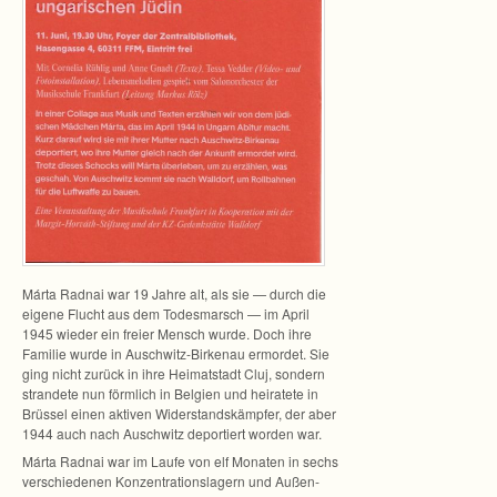
Márta Rad­nai war 19 Jahre alt, als sie — durch die
eigene Flucht aus dem Todes­marsch — im April
1945 wie­der ein freier Mensch wurde. Doch ihre
Fami­lie wurde in Auschwitz-Birkenau ermor­det. Sie
ging nicht zurück in ihre Hei­mat­stadt Cluj, son­dern
stran­dete nun förm­lich in Bel­gien und hei­ra­tete in
Brüs­sel einen akti­ven Wider­stands­kämp­fer, der aber
1944 auch nach Ausch­witz depor­tiert wor­den war.
Márta Rad­nai war im Laufe von elf Mona­ten in sechs
ver­schie­de­nen Kon­zen­tra­ti­ons­la­gern und Außen­