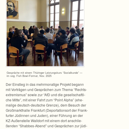
Gesprä­che mit einem Thü­rin­ger Leis­tungs­kurs “Sozi­al­kunde” —
im sog. Fish Bowl-Format, Nov. 2025
Der Ein­stieg in das mehr­mo­na­tige Pro­jekt begann
mit Vor­trä­gen und Gesprä­chen zum Thema “Rechts­
ex­tre­mis­mus” sowie zur “AfD und die gesell­schaft­li­
che Mitte”, mit einer Fahrt zum “Point Alpha” (ehe­
ma­lige deutsch-deutsche Grenze), dem Besuch der
Groß­markt­halle Frank­furt (Depor­ta­ti­ons­ort der Frank­
fur­ter Jüdin­nen und Juden), einer Füh­rung an der
KZ-Außenstelle Wall­dorf mit einem dort anschlie­
ßen­den “Shabbes-Abend” und Gesprä­chen zur jüdi­