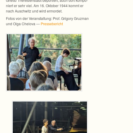
Ghetto The­re­si­en­stadt depor­tiert; auch dort kom­po­
niert er sehr viel. Am 16. Okto­ber 1944 kommt er
nach Ausch­witz und wird ermordet.
Fotos von der Ver­an­stal­tung: Prof. Gri­gory Gruz­man
und Olga Che­lova —
Pres­se­be­richt