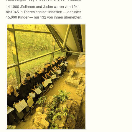
141.000 Jüdin­nen und Juden waren von 1941
bis1945 in The­re­si­en­stadt inhaf­tiert — dar­un­ter
15.000 Kin­der — nur 132 von ihnen überlebten.