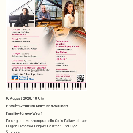
9. August 2026, 19 Uhr
Horváth-Zentrum Mörfelden-Walldorf
Familie-Jürges-Weg 1
Es singt die Mez­zo­so­pra­nis­tin Sofia Fal­ko­vitch, am
Flü­gel: Pro­fes­sor Gri­gory Gruz­man und Olga
Chelova.