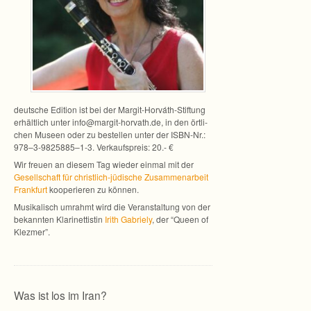
deut­sche Edi­tion ist bei der Margit-Horváth-Stiftung
erhält­lich unter info@margit-horvath.de, in den ört­li­
chen Museen oder zu bestel­len unter der ISBN-Nr.:
978–3-9825885–1-3. Ver­kaufs­preis: 20.- €
Wir freuen an die­sem Tag wie­der ein­mal mit der
Gesell­schaft für christlich-jüdische Zusam­men­ar­beit
Frank­furt
koope­rie­ren zu können.
Musi­ka­lisch umrahmt wird die Ver­an­stal­tung von der
bekann­ten Kla­ri­net­tis­tin
Irith Gabri­ely
, der “Queen of
Klezmer”.
Was ist los im Iran?