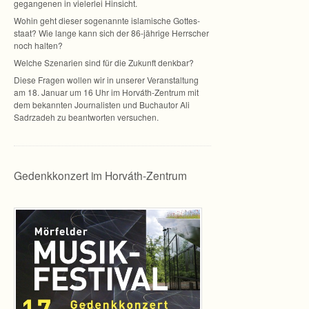
ge­gan­ge­nen in vie­ler­lei Hinsicht.
Wohin geht die­ser soge­nannte isla­mi­sche Got­tes­
staat? Wie lange kann sich der 86-jährige Herr­scher
noch halten?
Wel­che Sze­na­rien sind für die Zukunft denkbar?
Diese Fra­gen wol­len wir in unse­rer Ver­an­stal­tung
am 18. Januar um 16 Uhr im Horváth-Zentrum mit
dem bekann­ten Jour­na­lis­ten und Buch­au­tor Ali
Sadrz­a­deh zu beant­wor­ten versuchen.
Gedenkkonzert im Horváth-Zentrum