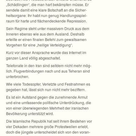
„Schäd­lin­gen“, die man hart bekämp­fen müsse. Er
sen­dete damit eine klare Bot­schaft an die Sicher­
heits­or­gane: Ihr habt nun genug Hand­lungs­spiel­
raum für harte und flä­chen­de­ckende Repression.
Sein Regime steht unter mas­si­vem Druck aus dem
Inne­ren ebenso wie aus dem Aus­land. Des­halb
erteilte er einen fina­len Befehl zum gewalt­sa­men
Vor­ge­hen für eine „hei­lige Verteidigung“.
Kurz vor die­ser Anspra­che wurde das Inter­net im
gan­zen Land völ­lig abgeschaltet.
Tele­fo­nate in den Iran sind seit­dem nicht mehr mög­
lich. Flug­ver­bin­dun­gen nach und aus Tehe­ran sind
unterbrochen.
Wie viele Todes­op­fer, Ver­letzte und Fest­nah­men es
gege­ben hat, lässt sich nun nicht mehr beziffern.
Es ist ein Auf­stand gegen die zuneh­mende Armut
und eine umfas­sende poli­ti­sche Unter­drü­ckung, die
von einer über­wie­gen­den Mehr­heit der ira­ni­schen
Bevöl­ke­rung unter­stützt wird.
Die Isla­mi­sche Repu­blik hat seit ihrem Beste­hen vor
vier Deka­den meh­rere große Pro­test­wel­len erlebt,
doch die jüngste unter­schei­det sich von den vor­an­