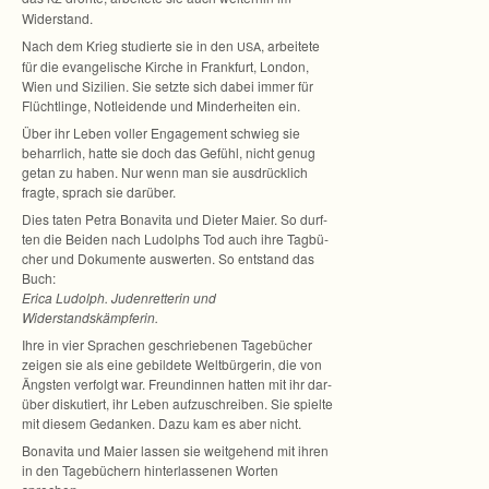
Widerstand.
Nach dem Krieg stu­dierte sie in den
, arbei­tete
USA
für die evan­ge­li­sche Kir­che in Frank­furt, Lon­don,
Wien und Sizi­lien. Sie setzte sich dabei immer für
Flücht­linge, Not­lei­dende und Min­der­hei­ten ein.
Über ihr Leben vol­ler Enga­ge­ment schwieg sie
beharr­lich, hatte sie doch das Gefühl, nicht genug
getan zu haben. Nur wenn man sie aus­drück­lich
fragte, sprach sie darüber.
Dies taten Petra Bona­vita und Die­ter Maier. So durf­
ten die Bei­den nach Ludolphs Tod auch ihre Tag­bü­
cher und Doku­mente aus­wer­ten. So ent­stand das
Buch:
Erica Ludolph. Juden­ret­te­rin und
Widerstandskämpferin.
Ihre in vier Spra­chen geschrie­be­nen Tage­bü­cher
zei­gen sie als eine gebil­dete Welt­bür­ge­rin, die von
Ängs­ten ver­folgt war. Freun­din­nen hat­ten mit ihr dar­
über dis­ku­tiert, ihr Leben auf­zu­schrei­ben. Sie spielte
mit die­sem Gedan­ken. Dazu kam es aber nicht.
Bona­vita und Maier las­sen sie weit­ge­hend mit ihren
in den Tage­bü­chern hin­ter­las­se­nen Wor­ten