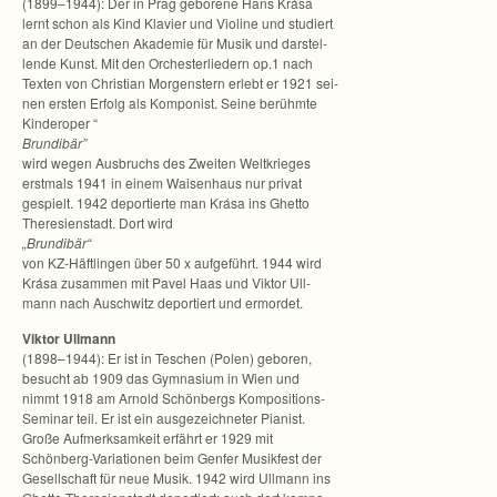
(1899–1944): Der in Prag gebo­rene Hans Krása
lernt schon als Kind Kla­vier und Vio­line und stu­diert
an der Deut­schen Aka­de­mie für Musik und dar­stel­
lende Kunst. Mit den Orches­ter­lie­dern op.1 nach
Tex­ten von Chris­tian Mor­gen­stern erlebt er 1921 sei­
nen ers­ten Erfolg als Kom­po­nist. Seine berühmte
Kin­der­oper “
Brun­di­bär”
wird wegen Aus­bruchs des Zwei­ten Welt­krie­ges
erst­mals 1941 in einem Wai­sen­haus nur pri­vat
gespielt. 1942 depor­tierte man Krása ins Ghetto
The­re­si­en­stadt. Dort wird
„Brun­di­bär“
von KZ-Häftlingen über 50 x auf­ge­führt. 1944 wird
Krása zusam­men mit Pavel Haas und Vik­tor Ull­
mann nach Ausch­witz depor­tiert und ermordet.
Vik­tor Ull­mann
(1898–1944): Er ist in Teschen (Polen) gebo­ren,
besucht ab 1909 das Gym­na­sium in Wien und
nimmt 1918 am Arnold Schön­bergs Kompositions-
Seminar teil. Er ist ein aus­ge­zeich­ne­ter Pia­nist.
Große Auf­merk­sam­keit erfährt er 1929 mit
Schönberg-Variationen beim Gen­fer Musik­fest der
Gesell­schaft für neue Musik. 1942 wird Ull­mann ins