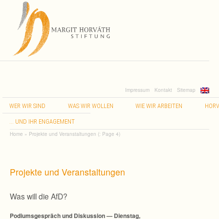
Impressum
Kontakt
Sitemap
WER
WIR
SIND
WAS
WIR
WOLLEN
WIE
WIR
ARBEITEN
HORV
…
UND
IHR
ENGAGEMENT
Home
»
Projekte und Veranstaltungen
(: Page 4)
Projekte und Veranstaltungen
Was will die AfD?
Podi­ums­ge­spräch und Dis­kus­sion — Diens­tag,