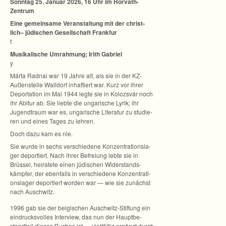
Sonn­tag 25. Januar 2026, 16 Uhr im Horváth-
Zentrum
Eine gemein­same Ver­an­stal­tung mit der christ­
lich– jüdi­schen Gesell­schaft Frank­fur
t
Musi­ka­li­sche Umrah­mung; Irith Gabriel
y
Márta Rad­nai war 19 Jahre alt, als sie in der KZ-
Außenstelle Wall­dorf inhaf­tiert war. Kurz vor ihrer
Depor­ta­tion im Mai 1944 legte sie in Kolozs­vár noch
ihr Abitur ab. Sie liebte die unga­ri­sche Lyrik; ihr
Jugend­traum war es, unga­ri­sche Lite­ra­tur zu stu­die­
ren und eines Tages zu lehren.
Doch dazu kam es nie.
Sie wurde in sechs ver­schie­dene Kon­zen­tra­ti­ons­la­
ger depor­tiert. Nach ihrer Befrei­ung lebte sie in
Brüs­sel, hei­ra­tete einen jüdi­schen Wider­stands­
kämp­fer, der eben­falls in ver­schie­dene Kon­zen­tra­ti­
ons­la­ger depor­tiert wor­den war — wie sie zunächst
nach Auschwitz.
1996 gab sie der bel­gi­schen Auschwitz-Stiftung ein
ein­drucks­vol­les Inter­view, das nun der Haupt­be­
stand­teil die­ses Buches ist — viel­fäl­tig ergänzt durch