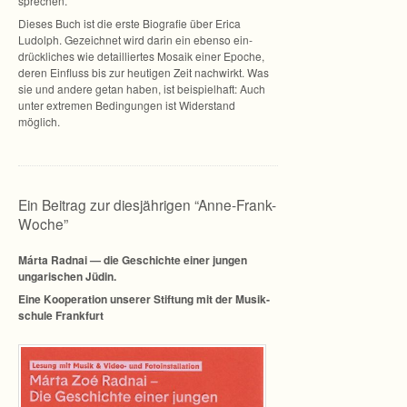
sprechen.
Die­ses Buch ist die erste Bio­gra­fie über Erica
Ludolph. Gezeich­net wird darin ein ebenso ein­
drück­li­ches wie detail­lier­tes Mosaik einer Epo­che,
deren Ein­fluss bis zur heu­ti­gen Zeit nach­wirkt. Was
sie und andere getan haben, ist bei­spiel­haft: Auch
unter extre­men Bedin­gun­gen ist Wider­stand
möglich.
Ein Beitrag zur diesjährigen “Anne-Frank-
Woche”
Márta Rad­nai — die Geschichte einer jun­gen
unga­ri­schen Jüdin.
Eine Koope­ra­tion unse­rer Stif­tung mit der Musik­
schule Frankfurt