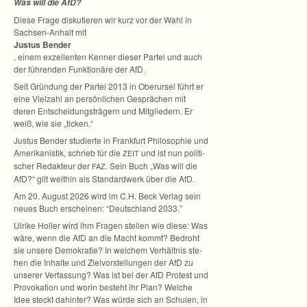
Was will die AfD?
Diese Frage dis­ku­tie­ren wir kurz vor der Wahl in
Sachsen-Anhalt mit
Jus­tus Ben­der
, einem exzel­len­ten Ken­ner die­ser Par­tei und auch
der füh­ren­den Funk­tio­näre der AfD.
Seit Grün­dung der Par­tei 2013 in Ober­ur­sel führt er
eine Viel­zahl an per­sön­li­chen Gesprä­chen mit
deren Ent­schei­dungs­trä­gern und Mit­glie­dern. Er
weiß, wie sie „ticken.“
Jus­tus Ben­der stu­dierte in Frank­furt Phi­lo­so­phie und
Ame­ri­ka­nis­tik, schrieb für die
und ist nun poli­ti­
ZEIT
scher Redak­teur der
. Sein Buch „Was will die
FAZ
AfD?“ gilt weit­hin als Stan­dard­werk über die AfD.
Am 20. August 2026 wird im C.H. Beck Ver­lag sein
neues Buch erschei­nen: “Deutsch­land 2033.”
Ulrike Hol­ler wird ihm Fra­gen stel­len wie diese: Was
wäre, wenn die AfD an die Macht kommt? Bedroht
sie unsere Demo­kra­tie? In wel­chem Ver­hält­nis ste­
hen die Inhalte und Ziel­vor­stel­lun­gen der AfD zu
unse­rer Ver­fas­sung? Was ist bei der AfD Pro­test und
Pro­vo­ka­tion und worin besteht ihr Plan? Wel­che
Idee steckt dahin­ter? Was würde sich an Schu­len, in