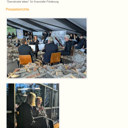
“Demo­kra­tie leben” für finan­zi­elle Förderung.
Pres­se­be­richte