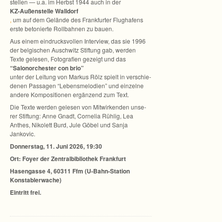
stel­len — u.a. im Herbst 1944 auch in der
KZ-Außenstelle Wall­dorf
,
um auf dem Gelände des Frank­fur­ter Flug­ha­fens
erste beto­nierte Roll­bah­nen zu bauen.
Aus einem ein­drucks­vol­len Inter­view, das sie 1996
der bel­gi­schen Ausch­witz Stif­tung gab, wer­den
Texte gele­sen, Foto­gra­fien gezeigt und das
“Salon­or­ches­ter con brio”
unter der Lei­tung von Mar­kus Rölz spielt in ver­schie­
de­nen Pas­sa­gen “Lebens­me­lo­dien” und ein­zelne
andere Kom­po­si­tio­nen ergän­zend zum Text.
Die Texte wer­den gele­sen von Mit­wir­ken­den unse­
rer Stif­tung: Anne Gnadt, Cor­ne­lia Rüh­lig, Lea
Anthes, Niko­lett Burd, Jule Göbel und Sanja
Jankovic.
Don­ners­tag, 11. Juni 2026, 19:30
Ort: Foyer der Zen­tral­bi­blio­thek Frankfurt
Hasen­gasse 4, 60311 Ffm (U-Bahn-Station
Konstablerwache)
Ein­tritt frei.