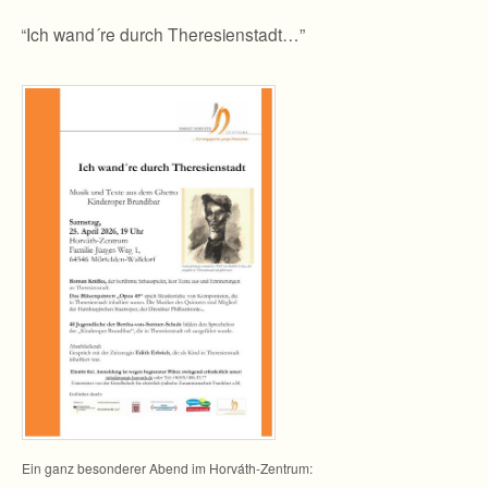
“
“Ich wand´re durch Theresienstadt…”
Ein ganz beson­de­rer Abend im Horváth-Zentrum: