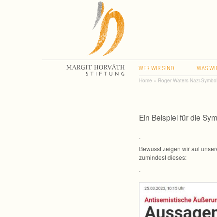
WER
WIR
SIND
WAS
WI
Home
»
Roger Waters Nazi-Symboli
Ein Bei­spiel für die Sy
.
Bewusst zei­gen wir auf unse­r
zumin­dest dieses:
.