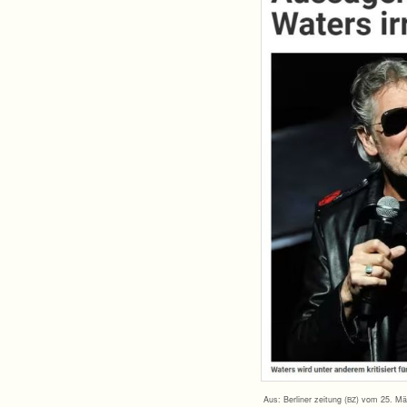
Aus: Ber­li­ner zei­tung (
) vom 25. Mä
BZ