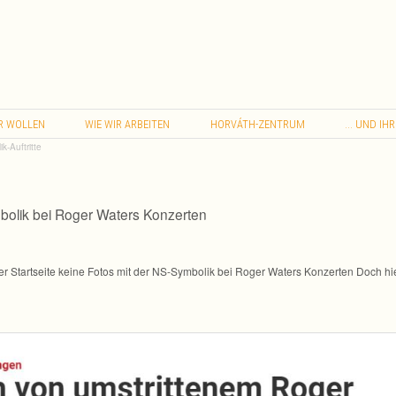
…
R
WOLLEN
WIE
WIR
ARBEITEN
HORVÁTH-ZENTRUM
UND
IHR
k-Auftritte
m­bo­lik bei Roger Waters Konzerten
er Start­seite keine Fotos mit der NS-Symbolik bei Roger Waters Kon­zer­ten Doch hi