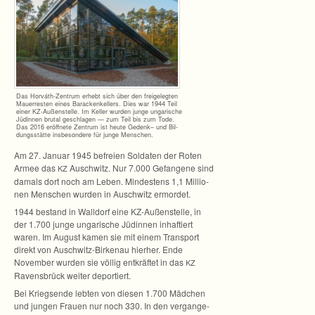
Das Horváth-Zentrum erhebt sich über den frei­ge­leg­ten
Mau­er­res­ten eines Bara­cken­kel­lers. Dies war 1944 Teil
einer KZ-Außenstelle. Im Kel­ler wur­den junge unga­ri­sche
Jüdin­nen bru­tal geschla­gen — zum Teil bis zum Tode.
Das 2016 eröff­nete Zen­trum ist heute Gedenk– und Bil­
dungs­stätte ins­be­son­dere für junge Menschen.
Am 27. Januar 1945 befreien Sol­da­ten der Roten
Armee das
Ausch­witz. Nur 7.000 Gefan­gene sind
KZ
damals dort noch am Leben. Min­des­tens 1,1 Mil­lio­
nen Men­schen wur­den in Ausch­witz ermordet.
1944 bestand in Wall­dorf eine KZ-Außenstelle, in
der 1.700 junge unga­ri­sche Jüdin­nen inhaf­tiert
waren. Im August kamen sie mit einem Trans­port
direkt von Auschwitz-Birkenau hier­her. Ende
Novem­ber wur­den sie völ­lig ent­kräf­tet in das
KZ
Ravens­brück wei­ter deportiert.
Bei Kriegs­ende leb­ten von die­sen 1.700 Mäd­chen
und jun­gen Frauen nur noch 330. In den ver­gan­ge­