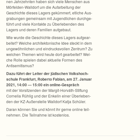
nen Jahr­zehn­ten haben sich viele Men­schen aus
Mörfelden-Walldorf um die Auf­ar­bei­tung der
Geschichte die­ses Lagers geküm­mert, etli­che Aus­
gra­bun­gen gemein­sam mit Jugend­li­chen durch­ge­
führt und viele Kon­takte zu Über­le­ben­den des
Lagers und deren Fami­lien aufgebaut.
Wie wurde die Geschichte die­ses Lagers auf­ge­ar­
bei­tet? Wel­che archi­tek­to­ni­sche Idee steckt in dem
unge­wöhn­li­chen und ein­drucks­vol­len Zen­trum? Zu
wel­chen The­men wird heute dort gear­bei­tet? Wel­
che Rolle spie­len dabei aktu­elle For­men des
Antisemitismus?
Dazu führt der Lei­ter der jüdi­schen Volks­hoch­
schule Frank­furt, Roberto Fabian, am 27. Januar
2021, 14:00 — 15:00 ein online-Gespräch
mit der Vor­sit­zen­den der Margit-Horváth-Stiftung
Cor­ne­lia Rüh­lig und der Enke­lin einer Über­le­ben­
den der KZ-Außenstelle Wall­dorf Katja Schüler.
Daran kön­nen Sie und könnt ihr gerne online teil­
neh­men. Die Teil­nahme ist kostenlos.