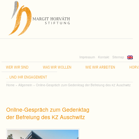
Impressum
Kontakt
Sitemap
WER
WIR
SIND
WAS
WIR
WOLLEN
WIE
WIR
ARBEITEN
HORV
…
UND
IHR
ENGAGEMENT
Home
»
Allgemein
»
Online-Gespräch zum Gedenktag der Befreiung des
Auschwitz
KZ
Online-Gespräch zum Gedenktag
der Befreiung des
Auschwitz
KZ