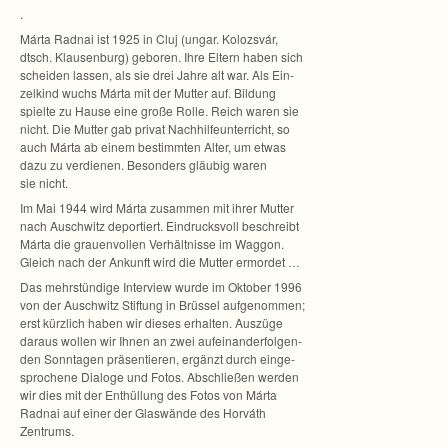
.
Márta Rad­nai ist 1925 in Cluj (ungar. Kolozs­vár,
dtsch. Klau­sen­burg) gebo­ren. Ihre Eltern haben sich
schei­den las­sen, als sie drei Jahre alt war. Als Ein­
zel­kind wuchs Márta mit der Mut­ter auf. Bil­dung
spielte zu Hause eine große Rolle. Reich waren sie
nicht. Die Mut­ter gab pri­vat Nach­hil­fe­un­ter­richt, so
auch Márta ab einem bestimm­ten Alter, um etwas
dazu zu ver­die­nen. Beson­ders gläu­big waren
sie nicht.
Im Mai 1944 wird Márta zusam­men mit ihrer Mut­ter
nach Ausch­witz depor­tiert. Ein­drucks­voll beschreibt
Márta die grau­en­vol­len Ver­hält­nisse im Wag­gon.
Gleich nach der Ankunft wird die Mut­ter ermordet …
Das mehr­stün­dige Inter­view wurde im Okto­ber 1996
von der Ausch­witz Stif­tung in Brüs­sel auf­ge­nom­men;
erst kürz­lich haben wir die­ses erhal­ten. Aus­züge
dar­aus wol­len wir Ihnen an zwei auf­ein­an­der­fol­gen­
den Sonn­ta­gen prä­sen­tie­ren, ergänzt durch ein­ge­
spro­chene Dia­loge und Fotos. Abschlie­ßen wer­den
wir dies mit der Ent­hül­lung des Fotos von Márta
Rad­nai auf einer der Glas­wände des Hor­váth
Zentrums.