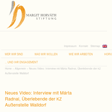
Impressum
Kontakt
Sitemap
WER
WIR
SIND
WAS
WIR
WOLLEN
WIE
WIR
ARBEITEN
HORV
…
UND
IHR
ENGAGEMENT
Home
»
Allgemein
»
Neues Video: Interview mit Márta Radnai, Überlebende der
KZ
Außenstelle Walldorf
Neues Video: Interview mit Márta
Radnai, Überlebende der
KZ
Außenstelle Walldorf