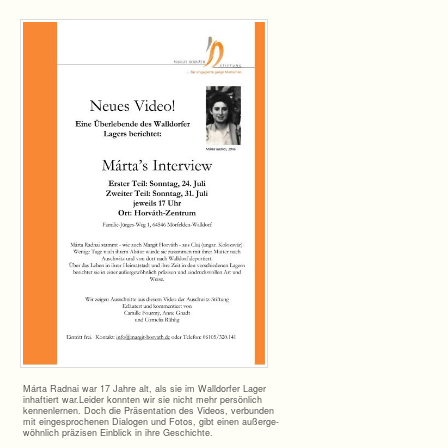
Márta Rad­nai war 17 Jahre alt, als sie im Wall­dor­fer Lager
inhaf­tiert war.Leider konn­ten wir sie nicht mehr per­sön­lich
ken­nen­ler­nen. Doch die Prä­sen­ta­tion des Videos, ver­bun­den
mit ein­ge­spro­che­nen Dia­lo­gen und Fotos, gibt einen außer­ge­
wöhn­lich prä­zi­sen Ein­blick in ihre Geschichte.