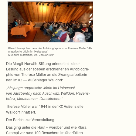
Klara Strompf liest aus der Auto­bio­gra­phie von The­rese Mül­ler “Als
unga­ri­sche Jüdin im Holo­caust“
Museum Mör­fel­den, 26. Januar 2014
Die Margit-Horváth-Stiftung erin­nert mit einer
Lesung aus der soeben erschie­ne­nen Auto­bio­gra­
phie von The­rese Mül­ler an die Zwangs­ar­bei­te­rin­
nen im
— Außen­la­ger Walldorf:
KZ
„Als junge unga­ri­sche Jüdin im Holo­caust —
von
Jász­be­rény nach Ausch­witz, Wall­dorf, Ravens­
brück, Maut­hau­sen, Gunskirchen.“
The­rese Mül­ler war 1944 in der
Außen­stelle
KZ
Wall­dorf inhaftiert.
Der Bericht zur Veranstaltung:
Das ging unter die Haut – wor­über und wie Klara
Strompf vor rund 100 Besu­chern im über­füll­ten