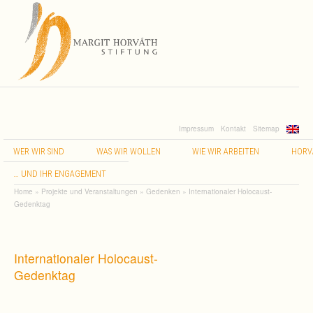
Impressum
Kontakt
Sitemap
WER
WIR
SIND
WAS
WIR
WOLLEN
WIE
WIR
ARBEITEN
HORV
…
UND
IHR
ENGAGEMENT
Home
»
Projekte und Veranstaltungen
»
Gedenken
»
Internationaler Holocaust-
Gedenktag
Internationaler Holocaust-
Gedenktag