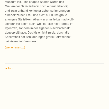
Museum las. Eine knappe Stunde wurde das
Grauen der Nazi-Barbarei noch ein­mal leben­dig,
und zwar anhand kon­kre­ter Lebens­er­in­ne­run­gen
einer ein­zel­nen Frau und nicht nur durch große
anonyme Sta­tis­ti­ken: Alles war unmit­tel­bar nach­voll­
zieh­bar, vor allem auch, weil es sich nicht fernab im
Irgendwo, son­dern in der eige­nen Nach­bar­schaft
abge­spielt hatte. Das löste nicht zuletzt durch die
Kon­kret­heit der Schil­de­run­gen große Betrof­fen­heit
bei vie­len Zuhö­rern aus.
(wei­ter­le­sen…)
Top