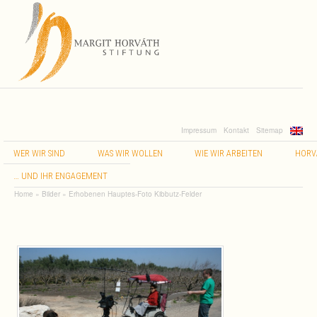
Impressum
Kontakt
Sitemap
WER
WIR
SIND
WAS
WIR
WOLLEN
WIE
WIR
ARBEITEN
HORV
…
UND
IHR
ENGAGEMENT
Home
»
Bilder
»
Erhobenen Hauptes-Foto Kibbutz-Felder