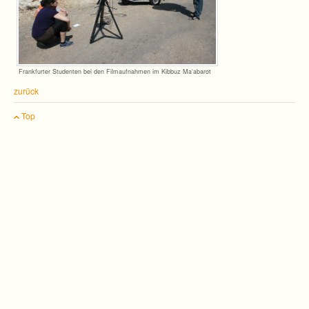
Frank­fur­ter Stu­den­ten bei den Film­auf­nah­men im Kib­buz Ma‘abarot
zurück
Top