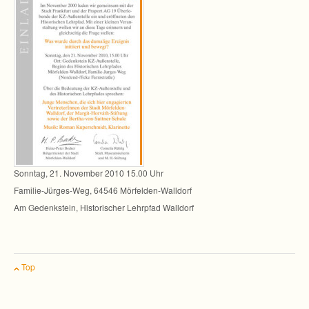
Sonn­tag, 21. Novem­ber 2010 15.00 Uhr
Familie-Jürges-Weg, 64546 Mörfelden-Walldorf
Am Gedenk­stein, His­to­ri­scher Lehr­pfad Walldorf
Top