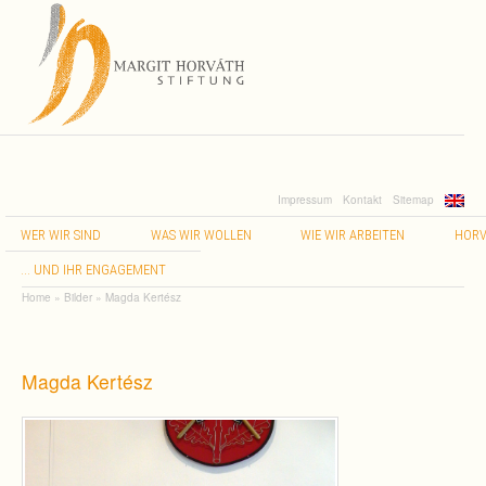
Impressum
Kontakt
Sitemap
WER
WIR
SIND
WAS
WIR
WOLLEN
WIE
WIR
ARBEITEN
HORV
…
UND
IHR
ENGAGEMENT
Home
»
Bilder
»
Magda Ker­tész
Magda Ker­tész