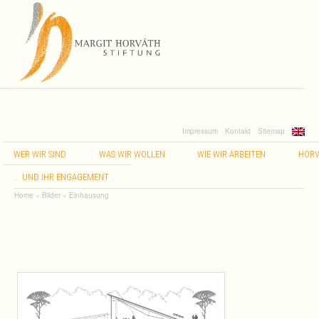
Impressum
Kontakt
Sitemap
WER
WIR
SIND
WAS
WIR
WOLLEN
WIE
WIR
ARBEITEN
HORV
…
UND
IHR
ENGAGEMENT
Home
»
Bilder
»
Einhausung