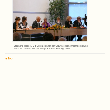
Ste­phane Hes­sel, Mit-Unterzeichner der UNO-Menschenrechtserklärung
1948, ist zu Gast bei der Margit-Horvath-Stiftung, 2009.
Top