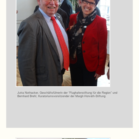
Jutta Not­ha­cker, Geschäfts­füh­re­rin der “Flug­ha­fen­stif­tung für die Region” und
Bern­hard Brehl, Kura­to­ri­ums­vor­sit­zen­der der Margit-Horváth-Stiftung