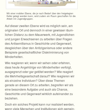
Mit einer mobi­len Ebene, die je nach Bedarf über den frei­ge­leg­ten
Kel­ler gelegt wer­den kann, wird zudem ein Raum geschaf­fen für die
Arbeit mit Jugendgruppen.
Auf die­ser zwei­ten Ebene wird es mög­lich sein, am
ori­gi­na­len Ort und den­noch in einer gewis­ser räum­
li­chen Dis­tanz zu dem Mau­er­werk, mit Jugend­li­chen
und jun­gen Erwach­se­nen zu arbei­ten über Fra­gen
des Anti­se­mi­tis­mus in Geschichte und Gegen­wart,
des­glei­chen über den Anti­zi­ga­nis­mus oder andere
Bei­spiele gesell­schaft­li­cher Dis­kri­mi­nie­rung von
Minderheiten.
Wie rea­gie­ren wir, wenn wir sehen oder erfah­ren,
dass heute Ange­hö­rige von Min­der­hei­ten ver­folgt,
aus­ge­grenzt oder gar getö­tet wer­den? Wie rea­giert
die Mehr­heits­ge­sell­schaft dar­auf? Wie rea­gie­ren wir
als ein­zelne Indi­vi­duen? Über diese The­men
gerade an die­sem Ort zu arbei­ten, begrei­fen wir als
eine beson­dere Auf­gabe und auch als Chance,
Geschichte und Gegen­wart wirk­lich auf­ein­an­der zu
beziehen.
Doch ein sol­ches Pro­jekt kann nur rea­li­siert wer­den,
wenn viele Men­schen und Insti­tu­tio­nen sich gemein­