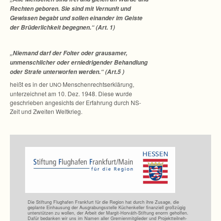
Rech­ten gebo­ren. Sie sind mit Ver­nunft und
Gewis­sen begabt und sol­len ein­an­der im Geiste
der Brü­der­lich­keit begeg­nen.“ (Art. 1)
„Nie­mand darf der Fol­ter oder grau­sa­mer,
unmensch­li­cher oder ernied­ri­gen­der Behand­lung
oder Strafe unter­wor­fen wer­den.“ (Art.5 )
heißt es in der
Men­schen­rechts­er­klä­rung,
UNO
unter­zeich­net am 10. Dez. 1948. Diese wurde
geschrie­ben ange­sichts der Erfah­rung durch NS-
Zeit und Zwei­ten Weltkrieg.
Die Stif­tung Flug­ha­fen Frank­furt für die Region hat durch ihre Zusage, die
geplante Ein­hau­sung der Aus­gra­bungs­stelle Küchen­kel­ler finan­zi­ell groß­zü­gig
unter­stüt­zen zu wol­len, der Arbeit der Margit-Horváth-Stiftung enorm gehol­fen.
Dafür bedan­ken wir uns im Namen aller Gre­mi­en­mit­glie­der und Pro­jekt­teil­neh­