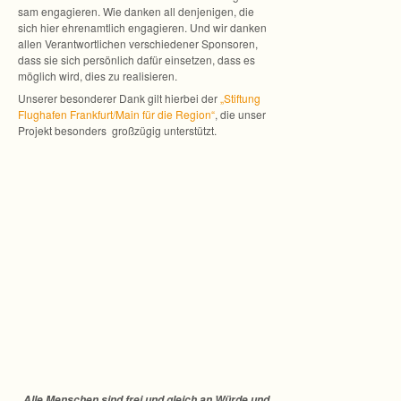
sam enga­gie­ren. Wie dan­ken all den­je­ni­gen, die
sich hier ehren­amt­lich enga­gie­ren. Und wir dan­ken
allen Ver­ant­wort­li­chen ver­schie­de­ner Spon­so­ren,
dass sie sich per­sön­lich dafür ein­set­zen, dass es
mög­lich wird, dies zu realisieren.
Unse­rer beson­de­rer Dank gilt hier­bei der
„
Stif­tung
Flug­ha­fen Frankfurt/Main für die Region
“
, die unser
Pro­jekt beson­ders groß­zü­gig unterstützt.
„Alle Men­schen sind frei und gleich an Würde und