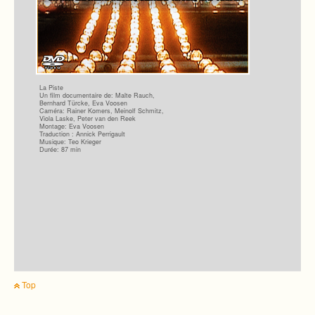
La Piste
Un film docu­men­taire de: Malte Rauch,
Bern­hard Türcke, Eva Voo­sen
Caméra: Rai­ner Komers, Meinolf Schmitz,
Viola Laske, Peter van den Reek
Mon­tage: Eva Voo­sen
Tra­duc­tion : Annick Per­ri­gault
Musi­que: Teo Krie­ger
Durée: 87 min
Top