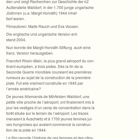
den und zeigt Recher­chen zur Geschichte der
KZ
Außen­stelle Wall­dorf, in der 1.700 junge unga­ri­sche
Jüdin­nen (u.a. Mar­git Hor­váth) 1944 inhaf­
tiert waren.
Film­au­to­ren: Malte Rauch und Eva Voosen.
Die eng­li­sche und unga­ri­sche Ver­sion ent­
stand 2004.
Nun konnte die Margit-Horváth-Stiftung auch eine
franz. Ver­sion herausgeben.
Franc­fort Rhein-Main, le plus grand aéro­port du con­
ti­nent euro­péen, a trois pis­tes. Dès la fin de la
Seconde Guerre mon­diale cou­rai­ent les pre­miè­res
rumeurs au sujet de la con­struc­tion de la pre­mière
piste. Fut-elle vrai­ment con­struite en 1945 par
l’armée américaine?
De jeu­nes Alle­mands de Mörfelden-Walldorf, une
petite ville pro­che de l’aéroport, ont fina­le­ment mis à
jour les ves­ti­ges d’un camp de con­cen­tra­tion dans la
forêt située sur le ter­rain de l’aéroport. Les tra­ces
menai­ent à Ausch­witz et à 1700 jeu­nes femmes jui­
ves hon­groi­ses qui avai­ent com­mencé la con­struc­
tion de la piste en 1944.
Le film raconte l’histoire de ces femmes et des citoy­