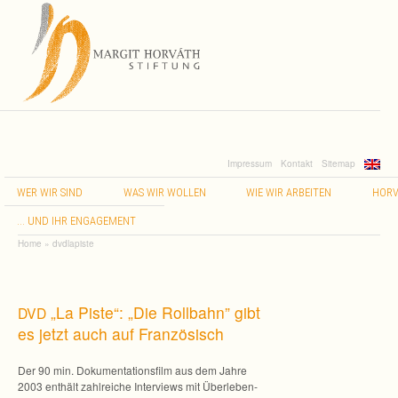
Impressum
Kontakt
Sitemap
WER
WIR
SIND
WAS
WIR
WOLLEN
WIE
WIR
ARBEITEN
HORV
…
UND
IHR
ENGAGEMENT
Home
»
dvdlapiste
„La Piste“: „Die Roll­bahn” gibt
DVD
es jetzt auch auf Französisch
Der 90 min. Doku­men­ta­ti­ons­film aus dem Jahre
2003 ent­hält zahl­rei­che Inter­views mit Über­le­ben­