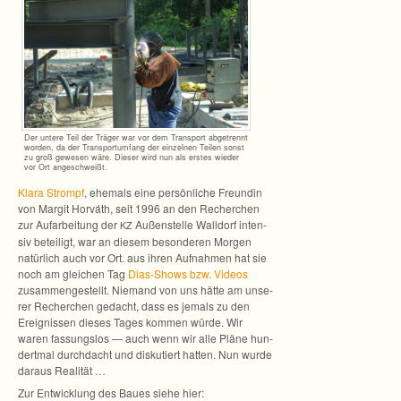
Der untere Teil der Trä­ger war vor dem Trans­port abge­trennt
wor­den, da der Trans­port­um­fang der ein­zel­nen Tei­len sonst
zu groß gewe­sen wäre. Die­ser wird nun als ers­tes wie­der
vor Ort angeschweißt.
Klara Strompf
, ehe­mals eine per­sön­li­che Freun­din
von Mar­git Hor­váth, seit 1996 an den Recher­chen
zur Auf­ar­bei­tung der
Außen­stelle Wall­dorf inten­
KZ
siv betei­ligt, war an die­sem beson­de­ren Mor­gen
natür­lich auch vor Ort. aus ihren Auf­nah­men hat sie
noch am glei­chen Tag
Dias-Shows bzw. Videos
zusam­men­ge­stellt. Nie­mand von uns hätte am unse­
rer Recher­chen gedacht, dass es jemals zu den
Ereig­nis­sen die­ses Tages kom­men würde. Wir
waren fas­sungs­los — auch wenn wir alle Pläne hun­
dert­mal durch­dacht und dis­ku­tiert hat­ten. Nun wurde
dar­aus Realität …
Zur Ent­wick­lung des Baues siehe hier: