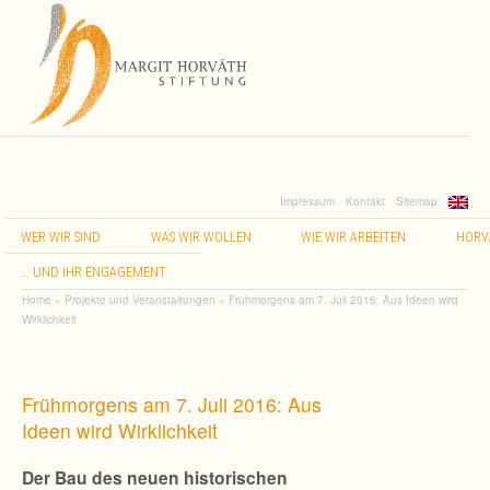
Impressum
Kontakt
Sitemap
WER
WIR
SIND
WAS
WIR
WOLLEN
WIE
WIR
ARBEITEN
HORV
…
UND
IHR
ENGAGEMENT
Home
»
Projekte und Veranstaltungen
»
Frühmorgens am 7. Juli 2016: Aus Ideen wird
Wirklichkeit
Frühmorgens am 7. Juli 2016: Aus
Ideen wird Wirklichkeit
Der Bau des neuen his­to­ri­schen