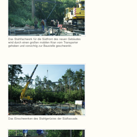
Das Stahl­fach­werk für die Süd­front des neuen Gebäu­des
wird durch einen gro­ßen mobi­len Kran vom Trans­por­ter
geho­ben und vor­sich­tig zur Bau­stelle geschwenkt.
Das Ein­schwen­ken des Stahl­ge­rüs­tes der Südfassade.