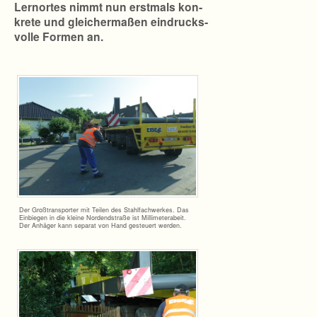
Lern­or­tes nimmt nun erst­mals kon­
krete und glei­cher­ma­ßen ein­drucks­
volle For­men an.
Der Groß­trans­por­ter mit Tei­len des Stahl­fach­wer­kes. Das
Ein­bie­gen in die kleine Nor­dend­straße ist Mil­li­me­ter­abeit.
Der Anhä­ger kann sepa­rat von Hand gesteu­ert werden.