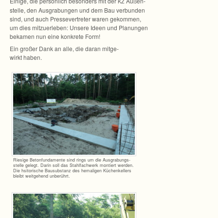
Einige, die per­sön­lich beson­ders mit der
Außen­
KZ
stelle, den Aus­gra­bun­gen und dem Bau ver­bun­den
sind, und auch Pres­se­ver­tre­ter waren gekom­men,
um dies mit­zu­er­le­ben: Unsere Ideen und Pla­nun­gen
beka­men nun eine kon­krete Form!
Ein gro­ßer Dank an alle, die daran mit­ge­
wirkt haben.
Rie­sige Beton­fun­da­mente sind rings um die Aus­gra­bungs­
stelle gelegt. Darin soll das Stahl­fach­werk mon­tiert wer­den.
Die hsi­to­ri­sche Bau­sub­stanz des hema­li­gen Küchen­kel­lers
bleibt weit­ge­hend unberührt.