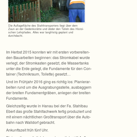
Die Auf­la­ge­flä­che des Stahl­trans­por­ters liegt über dem
Zaun an der Gedenk­stätte und übder den Tafeln des His­toi­
schen Lehr­pfa­des. Alles war lang­fris­tig geplant und
durchdacht.
Im Herbst 2015 konn­ten wir mit ers­ten vor­be­rei­ten­
den Bau­ar­bei­ten begin­nen: das Strom­ka­bel wurde
ver­legt, der Strom­kas­ten gesetzt, die Was­ser­tanks
unter die Erde gelegt, die Fun­da­mente für den Con­
tai­ner (Tech­nik­raum, Toi­lette) gesetzt…
Und im Früh­jahr 2016 ging es rich­tig los: Pla­nier­ar­
bei­ten rund um die Aus­gra­bungs­stelle, aus­bag­gern
der brei­ten Fun­da­ment­grä­ben, anle­gen der brei­ten
Fundamente.
Gleich­zei­tig wurde in Hanau bei der Fa. Stahl­bau
Ebert das große Stahl­fach­werk fer­tig pro­du­ziert und
mit einem nächt­li­chen Groß­trans­port über die Auto­
bahn nach Wall­dorf gebracht.
Ankunfts­zeit früh fünf Uhr.