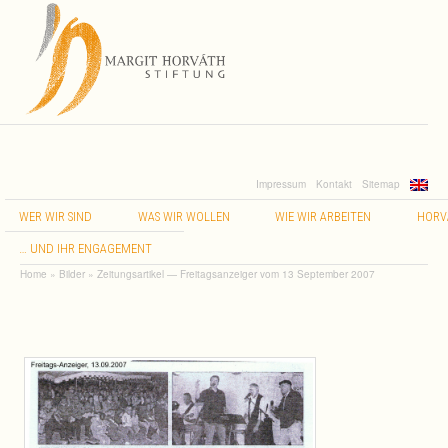
Impressum
Kontakt
Sitemap
WER
WIR
SIND
WAS
WIR
WOLLEN
WIE
WIR
ARBEITEN
HORV
…
UND
IHR
ENGAGEMENT
Home
»
Bilder
»
Zeitungsartikel — Freitagsanzeiger vom 13 September 2007