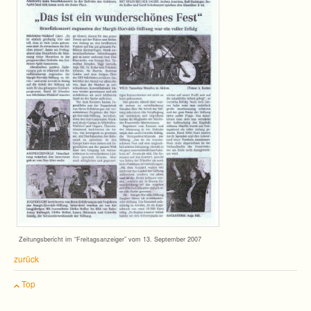
Zei­tungs­be­richt im “Frei­tags­an­zei­ger” vom 13. Sep­tem­ber 2007
zurück
Top