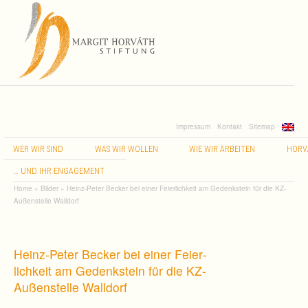
Impressum
Kontakt
Sitemap
WER
WIR
SIND
WAS
WIR
WOLLEN
WIE
WIR
ARBEITEN
HORV
…
UND
IHR
ENGAGEMENT
Home
»
Bilder
»
Heinz-Peter Becker bei einer Feierlichkeit am Gedenkstein für die KZ-
Außenstelle Walldorf
Heinz-Peter Becker bei einer Fei­er­
lich­keit am Gedenk­stein für die KZ-
Außenstelle Walldorf