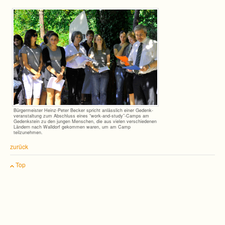
Bür­ger­meis­ter Heinz-Peter Becker spricht anläss­lich einer Gedenk­
ver­an­stal­tung zum Abschluss eines “work-and-study”-Camps am
Gedenk­stein zu den jun­gen Men­schen, die aus vie­len ver­schie­de­nen
Län­dern nach Wall­dorf gekom­men waren, um am Camp
teilzunehmen.
zurück
Top