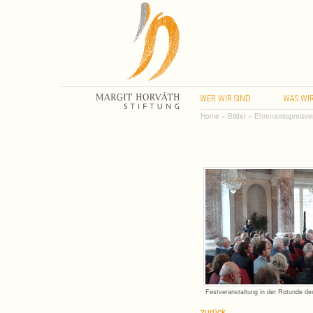
WER
WIR
SIND
WAS
WI
Home
»
Bilder
»
Ehrenamtspreisve
Fest­ver­an­stal­tung in der Rotunde 
zurück