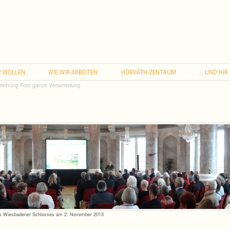
…
R
WOLLEN
WIE
WIR
ARBEITEN
HORVÁTH-ZENTRUM
UND
IHR
rleihung Foto ganze Versammlung
des Wies­ba­de­ner Schlos­ses am 2. Novem­ber 2013