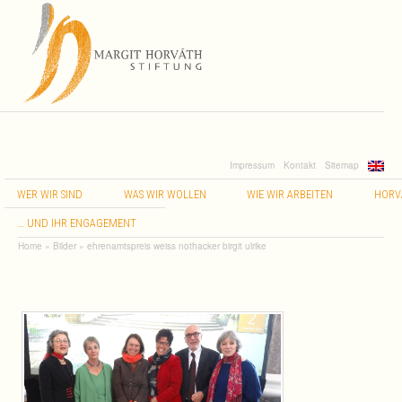
Impressum
Kontakt
Sitemap
WER
WIR
SIND
WAS
WIR
WOLLEN
WIE
WIR
ARBEITEN
HORV
…
UND
IHR
ENGAGEMENT
Home
»
Bilder
»
ehrenamtspreis weiss nothacker birgit ulrike