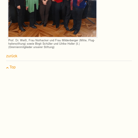
Prof. Dr. Weiß, Frau Not­ha­cker und Frau Mil­den­ber­ger (Mitte, Flug­
ha­fen­stif­tung) sowie Bir­git Schül­ler und Ulrike Hol­ler (li.)
(Gremienmitglieder unse­rer Stiftung)
zurück
Top