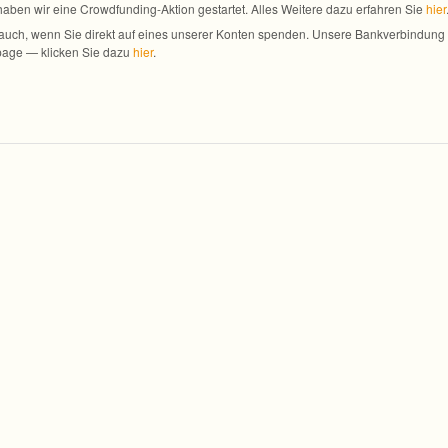
 haben wir eine Crowdfunding-Aktion gestar­tet. Alles Wei­tere dazu erfah­ren Sie
hier
 auch, wenn Sie direkt auf eines unse­rer Kon­ten spen­den. Unsere Bank­ver­bin­dung
­page — kli­cken Sie dazu
hier
.