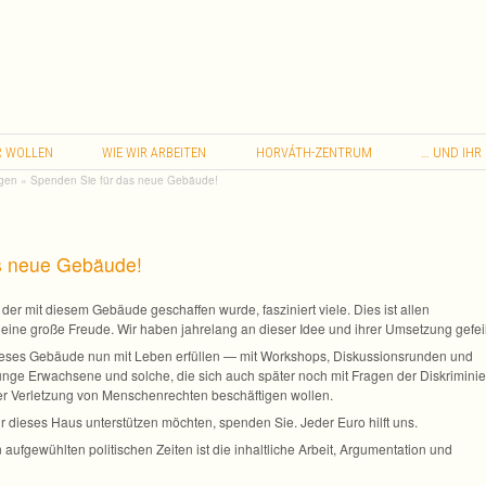
…
R
WOLLEN
WIE
WIR
ARBEITEN
HORVÁTH-ZENTRUM
UND
IHR
ngen
»
Spenden Sie für das neue Gebäude!
s neue Gebäude!
, der mit die­sem Gebäude geschaf­fen wurde, fas­zi­niert viele. Dies ist allen
g eine große Freude. Wir haben jah­re­lang an die­ser Idee und ihrer Umset­zung gefeil
­ses Gebäude nun mit Leben erfül­len — mit Work­shops, Dis­kus­si­ons­run­den und
junge Erwach­sene und sol­che, die sich auch spä­ter noch mit Fra­gen der Dis­kri­mi­nie
r Ver­let­zung von Men­schen­rech­ten beschäf­ti­gen wollen.
 die­ses Haus unter­stüt­zen möch­ten, spen­den Sie. Jeder Euro hilft uns.
f­ge­wühl­ten poli­ti­schen Zei­ten ist die inhalt­li­che Arbeit, Argu­men­ta­tion und