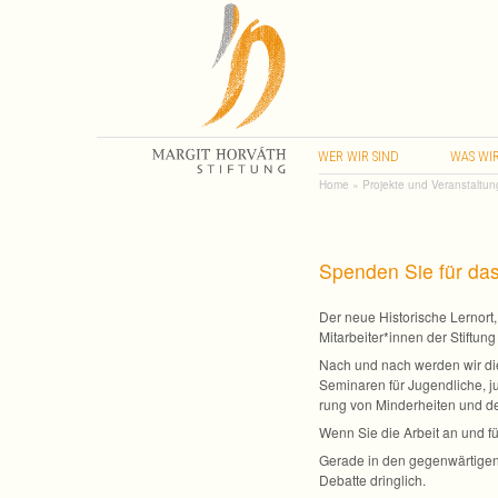
WER
WIR
SIND
WAS
WI
Home
»
Projekte und Veranstaltu
Spenden Sie für da
Der neue His­to­ri­sche Lern­ort
Mitarbeiter*innen der Stif­tun
Nach und nach wer­den wir die
Semi­na­ren für Jugend­li­che, 
rung von Min­der­hei­ten und de
Wenn Sie die Arbeit an und für
Gerade in den gegen­wär­ti­gen au
Debatte dringlich.